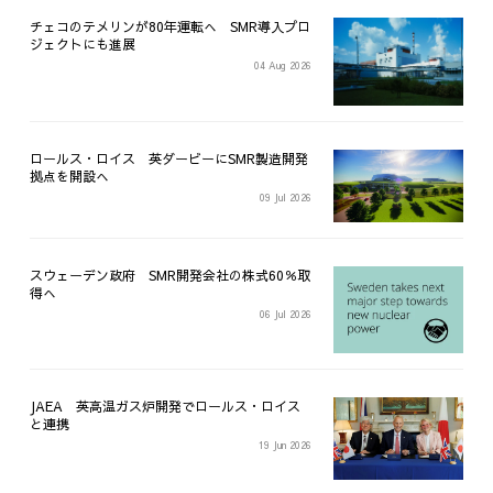
チェコのテメリンが80年運転へ SMR導入プロ
ジェクトにも進展
04 Aug 2026
ロールス・ロイス 英ダービーにSMR製造開発
拠点を開設へ
09 Jul 2026
スウェーデン政府 SMR開発会社の株式60％取
得へ
06 Jul 2026
JAEA 英高温ガス炉開発でロールス・ロイス
と連携
19 Jun 2026