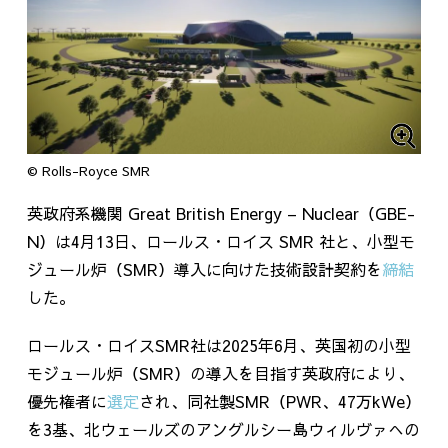
© Rolls-Royce SMR
英政府系機関 Great British Energy – Nuclear（GBE-
N）は4月13日、ロールス・ロイス SMR 社と、小型モ
ジュール炉（SMR）導入に向けた技術設計契約を
締結
した。
ロールス・ロイス
SMR
社は
2025
年
6
月、英国初の小型
モジュール炉（
SMR
）の導入を目指す英政府により、
優先権者に
選定
され、同社製
SMR
（
PWR
、
47
万
kWe
）
を
3
基、北ウェールズのアングルシー島ウィルヴァへの