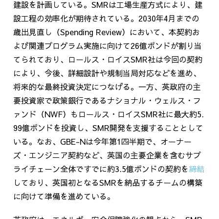
建設を計画している。SMRは工場生産方式により、建
設工程の効率化が期待されている。2030年
4
月までの
歳出見直し（
Spending Review
）において、本契約お
よび関連プログラム実施に向けて
26
億ポンドが割り当
てられており、ロールス・ロイス
SMR
社は今回の契約
により、今後、詳細設計や規制当局対応などを進め、
将来的な最終投資決定につなげる。一方、英政府の主
要投資家で政策銀行であるナショナル・ウェルス・フ
ァンド（
NWF
）もロールス・ロイス
SMR
社に最大約
5.
99
億ポンドを投資し、
SMR
開発を支援することとして
いる。なお、
GBE-N
は今年第
1
四半期で、オーナー
ズ・エンジニア契約など、英国の主要企業を含むサプ
ライチェーン全体ですでに約
3.5
億ポンドの契約を
締結
しており、英国初となる
SMR
を納品するチームの構築
に向けて準備を進めている。