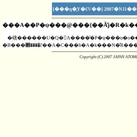
[���q�͎Y�ƐV��] 2007�N11�
���A��P�ψ���@���{��Ă̊j�R�k�
�䂪������U�Q�񍑘A����̑�P�ψ���ɒ�o�
�B���΂����͕̂č��A�C���h�A�k���N�̂R�
Copyright (C) 2007 JAPAN ATOMI