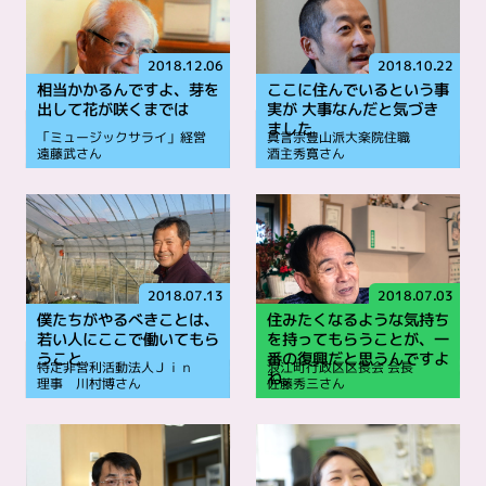
2018.12.06
2018.10.22
相当かかるんですよ、芽を
ここに住んでいるという事
出して花が咲くまでは
実が 大事なんだと気づき
ました
「ミュージックサライ」経営
真言宗豊山派大楽院住職
遠藤武さん
酒主秀寛さん
2018.07.13
2018.07.03
僕たちがやるべきことは、
住みたくなるような気持ち
若い人にここで働いてもら
を持ってもらうことが、一
うこと
番の復興だと思うんですよ
特定非営利活動法人Ｊｉｎ
浪江町行政区区長会 会長
ね。
理事 川村博さん
佐藤秀三さん