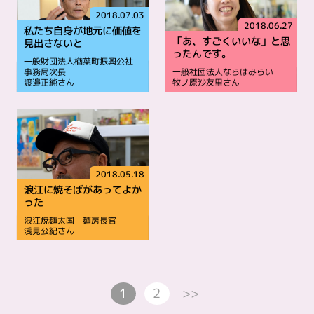
2018.07.03
2018.06.27
私たち自身が地元に価値を
「あ、すごくいいな」と思
見出さないと
ったんです。
一般財団法人楢葉町振興公社
事務局次長
一般社団法人ならはみらい
渡邉正純さん
牧ノ原沙友里さん
2018.05.18
浪江に焼そばがあってよか
った
浪江焼麺太国 麺房長官
浅見公紀さん
>>
1
2