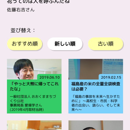
花ってのは人を呼ぶんだね
佐藤右吉さん
並び替え：
おすすめ順
新しい順
古い順
2019.06.10
2019.02.15
「やっと大熊に帰ってこれ
福島産の米の全量全袋検査
たな」
は必要？
一般社団法人 おおくままちづ
「福島の事故を未来へ生かすた
くり公社
めに」 ～高校生・市民・科学
事務局長 愛場学さん
者の出会い、語らい、そして未
(2019年4月取材当時)
来へ～