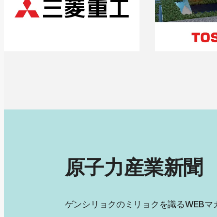
原子力産業新聞
WEB
ゲンシリョクのミリョクを識る
マ