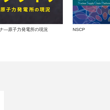
ナ―原子力発電所の現況
NSCP