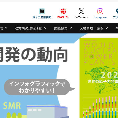
般社団法人
PAN ATOMIC INDUSTRIAL FORUM, INC.
原子力産業新聞
ENGLISH
X(Twitter)
Instagram
ア
信
双方向の理解活動
国際協力
人材育成・確保