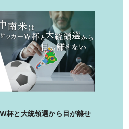
2026.6.2
W杯と大統領選から目が離せ
大手新
ないの