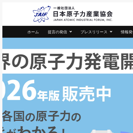
一
JA
ホーム
提言の発信
プレスリリース
情報発