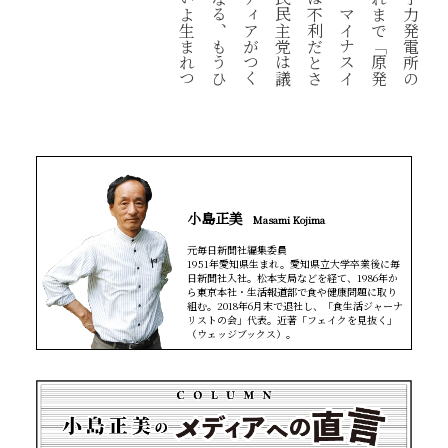
小島正美
Masami Kojima
元毎日新聞社編集委員
1951年愛知県生まれ。愛知県立大学卒業後に毎
日新聞社入社。松本支局などを経て、1986年か
ら東京本社・生活報道部で食や健康問題に取り
組む。2018年6月末で退社し、「食生活ジャーナ
リストの会」代表。近著「フェイクを見抜く」
（ウェッジブックス）。