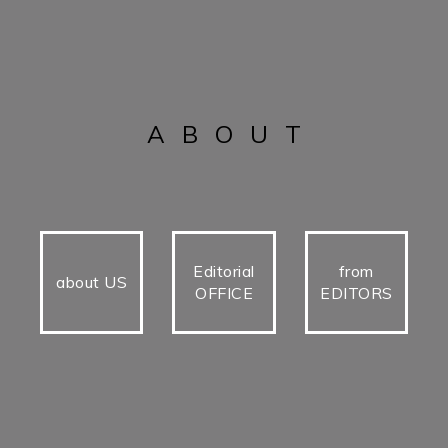
ABOUT
Editorial
from
about US
OFFICE
EDITORS