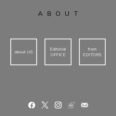
ABOUT
Editorial
from
about US
OFFICE
EDITORS