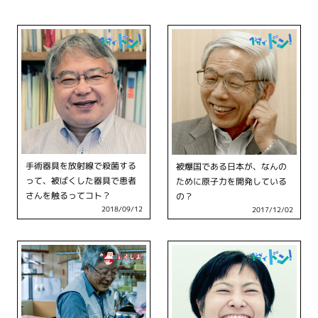
手術器具を放射線で殺菌する
被爆国である日本が、なんの
って、被ばくした器具で患者
ために原子力を開発している
さんを触るってコト？
の？
2017/12/02
2018/09/12