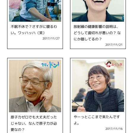
不眠不休で？さすがに寝るわ
放射線の健康影響の説明は、
い。ワッハッハ（笑）
どうして歯切れが悪いの？ な
にか隠してるの？
2017/11/27
2017/11/21
やーっとここまで来たんです
原子力ゼロでも大丈夫だった
よ。
じゃない、なんで原子力が必
要なの？
2017/11/16