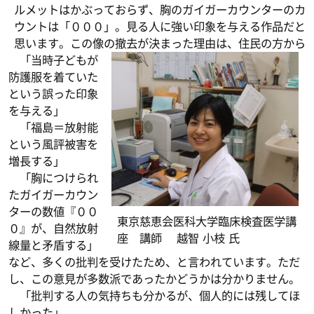
ルメットはかぶっておらず、胸のガイガーカウンターのカ
ウントは「０００」。見る人に強い印象を与える作品だと
思います。この像の撤去が決まった理由は、住民の方から
「当時子どもが
防護服を着ていた
という誤った印象
を与える」
「福島＝放射能
という風評被害を
増長する」
「胸につけられ
たガイガーカウン
ターの数値『００
東京慈恵会医科大学臨床検査医学講
０』が、自然放射
座 講師 越智 小枝 氏
線量と矛盾する」
など、多くの批判を受けたため、と言われています。ただ
し、この意見が多数派であったかどうかは分かりません。
「批判する人の気持ちも分かるが、個人的には残してほ
しかった」