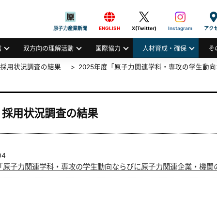
般社団法人
AN ATOMIC INDUSTRIAL FORUM, INC.
原子力産業新聞
ENGLISH
X(Twitter)
Instagram
アク
信
双方向の理解活動
国際協力
人材育成・確保
そ
・採用状況調査の結果
2025年度「原子力関連学科・専攻の学生動
・採用状況調査の結果
04
度「原子力関連学科・専攻の学生動向ならびに原子力関連企業・機関