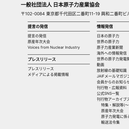
一般社団法人 日本原子力産業協会
〒102-0084 東京都千代田区二番町11-19 興和二番町ビ
提言の発信
情報発信
提言の発信
日本の原子力
原産年次大会
世界の原子力
Voices from Nuclear Industry
原子力産業新聞
海外への情報発信（
世界の原子力発電
プレスリリース
動画
プレスリリース
放射線の基礎知識
メディアによる掲載情報
JAIFメールマガジ
会員からのお知ら
刊行物・広報資料
公式SNS一覧
刊行物アーカイブ
特集・解説等(～20
原産年次大会
原子力発電に係
輸送法令集