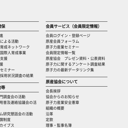
確保
会員サービス（会員限定情報）
進
会員ログイン・登録ページ
による活動
原産会員フォーラム
育成ネットワーク
原子力産業セミナー
国際人育成事業
会員限定情報一覧
支援
原産協会 プレゼン資料・公表資料
援
原子力に関するアンケート調査結果
セミナー
原子力の最新データリンク集
・採用状況調査の結果
原産協会について
動等
会長挨拶
門調査会の活動
協会からのお知らせ
用普及連絡協議会の活
原子力産業安全憲章
組織の概要
ム研究懇話会の活動
沿革
償制度
定款
カイブス
理事・監事名簿