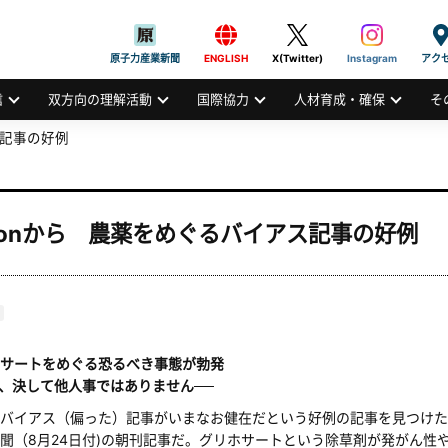
般社団法人
AN ATOMIC INDUSTRIAL FORUM, INC.
原子力産業新聞
ENGLISH
X(Twitter)
Instagram
アク
信
双方向の理解活動
国際協力
人材育成・確保
そ
ス記事の好例
lonから 農薬をめぐるバイアス記事の好例
サートをめぐる恐るべき事態が勃発
決して他人事ではありません──
バイアス（偏った）記事がいまなお健在だという好例の記事を見つけた
聞（8月24日付)の朝刊記事だ。グリホサートという除草剤が発がん性