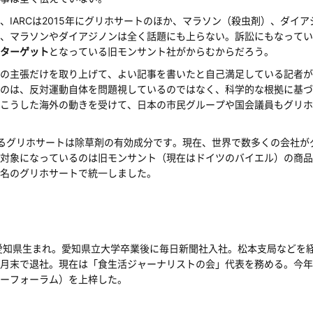
IARCは2015年にグリホサートのほか、マラソン（殺虫剤）、ダイ
、マラソンやダイアジノンは全く話題にも上らない。訴訟にもなってい
ターゲット
となっている旧モンサント社がからむからだろう。
の主張だけを取り上げて、よい記事を書いたと自己満足している記者が
のは、反対運動自体を問題視しているのではなく、科学的な根拠に基づ
こうした海外の動きを受けて、日本の市民グループや国会議員もグリホ
るグリホサートは除草剤の有効成分です。現在、世界で数多くの会社が
対象になっているのは旧モンサント（現在はドイツのバイエル）の商品
名のグリホサートで統一しました。
年愛知県生まれ。愛知県立大学卒業後に毎日新聞社入社。松本支局などを経
年6月末で退社。現在は「食生活ジャーナリストの会」代表を務める。今
ーフォーラム）を上梓した。