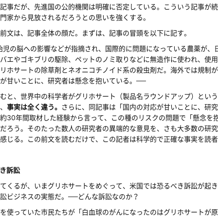
記事だが、先進国の公的機関は明確に否定している。こういう記事が続
門家から見放されるだろうとの思いを強くする。
前文は、記事全体の顔だ。まずは、記事の冒頭を以下に記す。
胎児の脳への影響などが指摘され、国際的に問題になっている農薬が、
バエやゴキブリの駆除、ペットのノミ取りなどに無造作に使われ、使用
リホサートの除草剤とネオニコチノイド系の殺虫剤だ。海外では規制が
が甘いことに、研究者は懸念を抱いている。──
むと、世界中の科学者がグリホサート（製品名ラウンドアップ）という
、
事実は全く違う。
さらに、同記事は「国内の対応が甘いことに、研究
約30年間取材した経験から言って、この種のリスクの問題で「懸念を抱
だろう。そのたった数人の研究者の異端的な意見を、さも大多数の研究
感じる。この前文を読むだけで、この記者は科学的で正確な事実を読者
き訴訟
てくるが、いまグリホサートをめぐって、米国では恐るべき訴訟が起き
訟ビジネスの実態だ。──どんな訴訟なのか？
を使っていた市民たちが「白血球のがんになったのはグリホサートが原