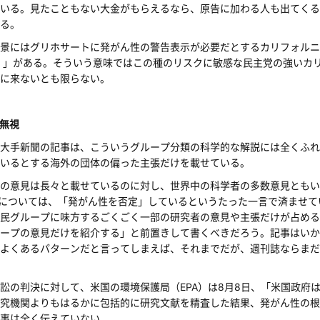
ている。見たこともない大金がもらえるなら、原告に加わる人も出てくる
る。
景にはグリホサートに発がん性の警告表示が必要だとするカリフォルニ
）」がある。そういう意味ではこの種のリスクに敏感な民主党の強いカ
に来ないとも限らない。
無視
大手新聞の記事は、こういうグループ分類の科学的な解説には全くふれ
いるとする海外の団体の偏った主張だけを載せている。
意見は長々と載せているのに対し、世界中の科学者の多数意見ともいえ
解については、「発がん性を否定」しているというたった一言で済ませ
民グループに味方するごくごく一部の研究者の意見や主張だけが占める
ループの意見だけを紹介する」と前置きして書くべきだろう。記事はいか
よくあるパターンだと言ってしまえば、それまでだが、週刊誌ならまだ
の判決に対して、米国の環境保護局（EPA）は8月8日、「米国政府
究機関よりもはるかに包括的に研究文献を精査した結果、発がん性の根
事は全く伝えていない。