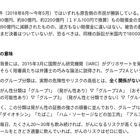
（2018年8月～今年5月）ではいずれも原告側の市民が勝訴している
00億円、約80億円、約2200億円（１ドル100円で換算）もの賠償金
約90億円に減額されたものの、途方もない賠償金に違いはない。被告
まだ決着はついていないが、恐るべきは、同様の訴訟が米国内で1800
の意味
景には、2015年3月に国際がん研究機関（IARC）がグリホサート
そらく陪審員たちは弁護士の巧みな論法に説得され、グループ2Ａとい
のグループ分類は、実際の危険性やリスクの高低とは、
全く関係がない
ん性分類は「グループ1」（発がん性あり）▽「グループ2Ａ」（おそらく
の可能性あり）▽「グループ3」（発がん性と分類できない）▽「グル
く、この分類は発がん性の証拠の強さの順番に並んでおり、グループ1
「ダイオキシン」「たばこ」「ハム・ソーセージなどの加工肉」「アル
日、たくさん20～30年も飲み続ければ、がんになるリスクが高くな
ールをときどき適量に飲んでいれば、がんのリスクはゼロに低い。