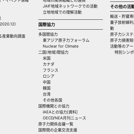
JAIF地域ネットワークでの活動
その他の活
立地地域での理解活動
輸送・貯蔵専
ス
量子放射線利
20.12)
国際協力
動
多国間協力
原子力システ
る産業動向調査
東アジア原子力フォーラム
原子力損害賠
Nuclear for Climate
活動等のアー
二国(地域)間協力
特別シンポ
米国
カナダ
フランス
ロシア
中国
韓国
台湾
その他各国
国際機関との協力
IAEAとの協力[資料]
OECD/NEA月刊ニュース
原子力関係会議一覧
国際間の企業交流支援