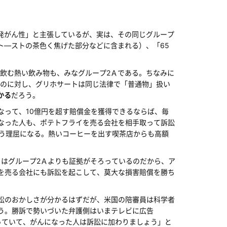
発がん性」と主張しているが、実は、その同じグループ
ト―ストの茶色く焦げた部分などに含まれる）、「65
飲む熱い飲み物も、みなグループ2Ａである。ちなみに
のに対し、グリホサートは同じ法律で「普通物」扱い
かる
だろう。
って、10億円を超す賠償金を獲得できるならば、毎
なった人も、ポテトフライを売る会社を相手取って訴訟
いう理屈になる。熱いコーヒーを出す喫茶店からも高額
はグループ2Ａよりも証拠がそろっているのだから、ア
を売る会社にも訴訟を起こして、莫大な損害賠償を勝ち
訟のおかしさが分かるはずだが、米国の陪審員は科学者
う。勝訴で勢いづいた弁護側はいまテレビに広告
っていて、がんになった人は訴訟に加わりましょう」と