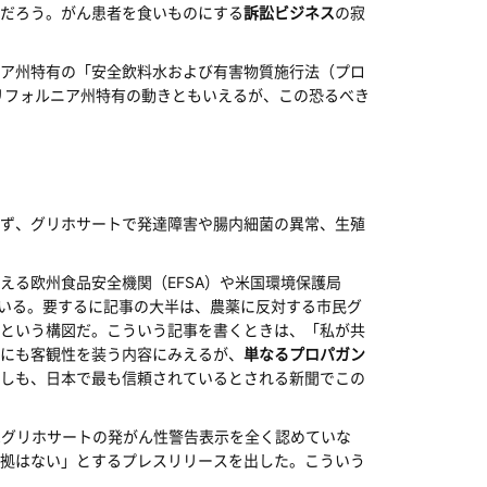
だろう。がん患者を食いものにする
訴訟ビジネス
の寂
ア州特有の「安全飲料水および有害物質施行法（プロ
リフォルニア州特有の動きともいえるが、この恐るべき
ず、グリホサートで発達障害や腸内細菌の異常、生殖
る欧州食品安全機関（EFSA）や米国環境保護局
ている。要するに記事の大半は、農薬に反対する市民グ
という構図だ。こういう記事を書くときは、「私が共
にも客観性を装う内容にみえるが、
単なるプロパガン
しも、日本で最も信頼されているとされる新聞でこの
はグリホサートの発がん性警告表示を全く認めていな
拠はない」とするプレスリリースを出した。こういう