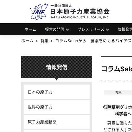
一
JAP
ホーム
提言の発信
プレスリリース
情報発
ホーム
特集
コラムSalonから 農薬をめぐるバイア
情報発信
コラムSa
日本の原子力
特集
世界の原子力
◎除草剤グリホ
──科学者へ、
原子力産業新聞
悪意に満ちた
とされる大手新