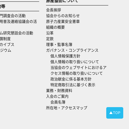
原産協会について
動等
会長挨拶
門調査会の活動
協会からのお知らせ
用普及連絡協議会の活
原子力産業安全憲章
組織の概要
ム研究懇話会の活動
沿革
償制度
定款
カイブス
理事・監事名簿
ジウム
ガバナンス・コンプライアンス
個人情報保護方針
個人情報の取り扱いについて
当協会のウェブサイトにおけるア
クセス情報の取り扱いについて
政治献金に係る基本方針
特定商取引法に基づく表示
業務・財務資料
入会のご案内
会員名簿
所在地・アクセスマップ
▲TOP