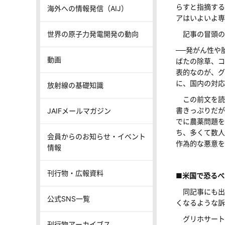
らすと指摘する
海外への情報発信（AIJ）
アはいよいよ専
世界の原子力発電開発の動向
記事の冒頭の
──発がん性や
動画
ばたの除草、コ
表的なのが、グ
に、国内の対応
放射線の基礎知識
この前文を読
書きっぷりだが
JAIFメールマガジン
でに農薬問題を
ち、多くて数人
会員からのお知らせ・イベント
作為的な悪意を
情報
刊行物・広報資料
■米国で恐るべ
同記事にも出
公式SNS一覧
くなるような訴
グリホサート
刊行物アーカイブス