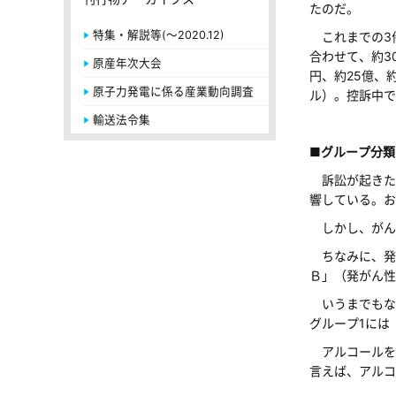
たのだ。
特集・解説等(～2020.12)
これまでの3件
合わせて、約3
原産年次大会
円、約25億、
原子力発電に係る産業動向調査
ル）。控訴中で
輸送法令集
■グループ分類
訴訟が起きた背
響している。お
しかし、がん
ちなみに、発が
Ｂ」（発がん性
いうまでもな
グループ1には
アルコールを毎
言えば、アルコ