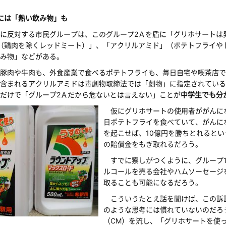
には「熱い飲み物」も
に反対する市民グループは、このグループ2Ａを盾に「グリホサートは
（鶏肉を除くレッドミート）」、「アクリルアミド」（ポテトフライや
み物」などがある。
豚肉や牛肉も、外食産業で食べるポテトフライも、毎日自宅や喫茶店で
含まれるアクリルアミドは毒劇物取締法では「劇物」に指定されている
だけで「グループ2Ａだから危ないとは言えない」ことが
中学生でも分
仮にグリホサートの使用者ががんにな
日ポテトフライを食べていて、がんに
を起こせば、10億円を勝ちとれると
の賠償金をもぎ取れるだろう。
すでに察しがつくように、グループ1
ルコールを売る会社やハムソーセージ
取ることも可能になるだろう。
こういうたとえ話を聞けば、この訴
のような思考には慣れていないのだろ
（CM）を流し、「グリホサートを使