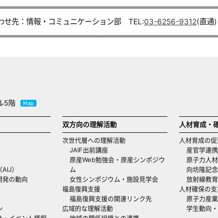
わせ先：情報・コミュニケーション部 TEL:
03-6256-9312
(直通)
ル5階
双方向の理解活動
人材育成・
次世代層への理解活動
人材育成の促
JAIF出前講座
産官学連携
原産Web勉強会・原産シンポジウ
原子力人材
AIJ）
ム
向坊隆記念
開発の動向
女性シンポジウム・施設見学会
放射線教育
福島復興支援
人材確保の支
福島復興支援の関連リンク先
原子力産業
ン
広域的な理解活動
学生動向
せ・イベント情報
地域の関係組織との連携