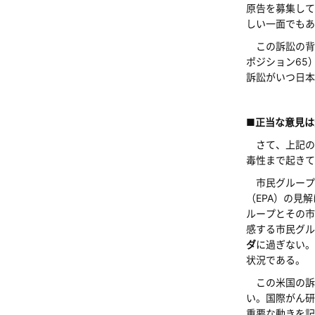
原告を募集し
しい一面でもあ
この訴訟の背
ポジション65
訴訟がいつ日本
■正当な意見は
さて、上記の
毒性まで起きて
市民グループの
（EPA）の見
ループとその市
感する市民グ
ダ
に過ぎない。
状況である。
この米国の訴訟
い。国際がん研
重要な動きを記