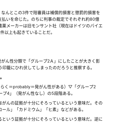
。なんとこの3件で陪審員は補償的損害と懲罰的損害を
の支払いを命じた。のちに判事の裁定でそれぞれ約80億
の農薬メーカーは旧モンサント社（現在はドイツのバイエ
0件以上も起きていることだ。
を発がん性分類で「グループ2Ａ」にしたことが大きく影
う印籠にひれ伏してしまったのだろうと推察する。
。
＝probably＝発がん性がある）▽「グループ2
ープ4」（発がん性なし）の5段階ある。
はがんの証拠が十分にそろっているという意味だ。その
コール」「カドミウム」「ヒ素」などがある。
るという証拠が十分にそろっているという意味だ。逆に