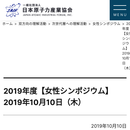
一般社団法
JAPAN ATOMIC IN
ホーム
双方向の理解活動
次世代層への理解活動
女性シンポジウム
20
年度
【女
シン
ジウ
ム】
201
10月
日
（木
2019年度【女性シンポジウム】
2019年10月10日（木）
2019年10月10日