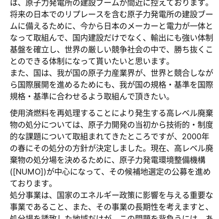
は、原子力発電所の建設ブームが間近に控えております。
将来の日本でのリプレースを含む原子力発電所の建設ブー
ムに備えるために、今から日本のメーカーと電力が一体と
なって取組んで、国内建設だけでなく、輸出にも強い体制
基盤を確立し、世界の厳しい競争社会の中で、勝ち抜くこ
とのできる体制になって貰いたいと思います。
また、国は、我が国の原子力産業界が、世界と競合しなが
ら国際展開を進めるためにも、我が国の規格・基準を国際
規格・基準に合わせるよう取組んで頂きたい。
使用済燃料を再処理することにより発生する高レベル廃棄
物の処分については、原子力開発の当初から技術的・制度
的な課題について取組まれてきたところですが、2000年
の春にその処分の方針が決定しました。現在、高レベル廃
棄物の処分場を決めるために、原子力発電環境整備機構
([NUMO])が中心になって、その候補地選定の公募を進め
ております。
処分事業は、国家のエネルギー政策に影響を与える重要な
事業であること、また、その事業の長期性を考えますと、
処分場を誘致した地域だけが、この問題を背負うには、あ