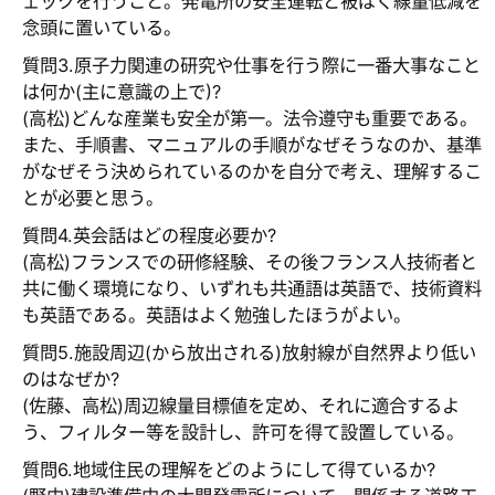
ェックを行うこと。発電所の安全運転と被ばく線量低減を
念頭に置いている。
質問3.原子力関連の研究や仕事を行う際に一番大事なこと
は何か(主に意識の上で)?
(高松)どんな産業も安全が第一。法令遵守も重要である。
また、手順書、マニュアルの手順がなぜそうなのか、基準
がなぜそう決められているのかを自分で考え、理解するこ
とが必要と思う。
質問4.英会話はどの程度必要か?
(高松)フランスでの研修経験、その後フランス人技術者と
共に働く環境になり、いずれも共通語は英語で、技術資料
も英語である。英語はよく勉強したほうがよい。
質問5.施設周辺(から放出される)放射線が自然界より低い
のはなぜか?
(佐藤、高松)周辺線量目標値を定め、それに適合するよ
う、フィルター等を設計し、許可を得て設置している。
質問6.地域住民の理解をどのようにして得ているか?