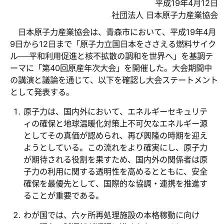
平成19年4月12日
社団法人 日本原子力産業協会
日本原子力産業協会は、青森市において、平成19年4月
9日から12日まで「原子力立国日本をささえる燃料サイク
ル──平和利用促進と核不拡散の調和を世界へ」を基調テ
ーマに「第40回原産年次大会」を開催した。大会期間中
の講演と議論を通じて、以下を確認し大会ステートメント
として発表する。
原子力は、国内外において、エネルギーセキュリテ
ィの確保と地球温暖化対策上不可欠なエネルギー源
としてその真価が認められ、再び興隆の時期を迎え
ようとしている。この流れをより確実にし、原子力
が期待される役割を果すため、国内外の関係者は原
子力の利用に関する透明性を高めるとともに、安全
確保を最優先として、国際的な協調・連携を推進す
ることが重要である。
わが国では、六ヶ所再処理施設の本格稼動に向け