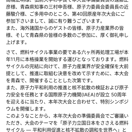
彦様、青森県知事の三村申吾様、原子力委員会委員長の近
藤駿介様、ご多用中のところ、第40回原産年次大会にご
参加下さいまして、誠に有り難うございます。
また、海外諸国からのゲストの皆様、原子力産業界の皆
様、そして青森県の皆様の多数のご参加に、厚く御礼申し
上げます。
さて、燃料サイクル事業の要である六ヶ所再処理工場が本
年11月に本格操業を開始する運びとなっております。燃料
サイクルの完結に向けて、原子力産業界が安全確保を大前
提として、推進に取組む決意を改めて示すために、本大会
を青森で、開催することとした次第です。
また、原子力平和利用の推進と核不拡散の検証および原子
力安全を任務とする国際原子力機関(IAEA)が設立 50周年
を迎えるに当たり、本年次大会と合わせて、特別シンポジ
ウムを開催します。
このようなことから、本年次大会の準備委員会でご審議い
ただき、大会のテーマを「原子力立国日本をささえる燃料
サイクル — 平和利用促進と核不拡散の調和を世界へ」と