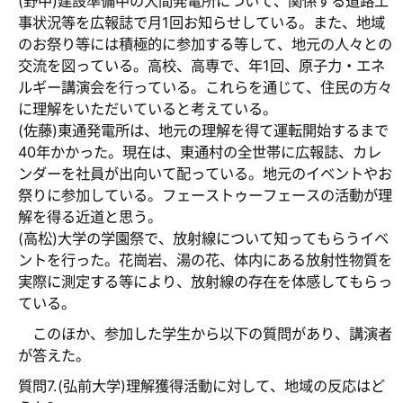
(野中)建設準備中の大間発電所について、関係する道路工
事状況等を広報誌で月1回お知らせしている。また、地域
のお祭り等には積極的に参加する等して、地元の人々との
交流を図っている。高校、高専で、年1回、原子力・エネ
ルギー講演会を行っている。これらを通じて、住民の方々
に理解をいただいていると考えている。
(佐藤)東通発電所は、地元の理解を得て運転開始するまで
40年かかった。現在は、東通村の全世帯に広報誌、カレ
ンダーを社員が出向いて配っている。地元のイベントやお
祭りに参加している。フェーストゥーフェースの活動が理
解を得る近道と思う。
(高松)大学の学園祭で、放射線について知ってもらうイベ
ントを行った。花崗岩、湯の花、体内にある放射性物質を
実際に測定する等により、放射線の存在を体感してもらっ
ている。
このほか、参加した学生から以下の質問があり、講演者
が答えた。
質問7.(弘前大学)理解獲得活動に対して、地域の反応はど