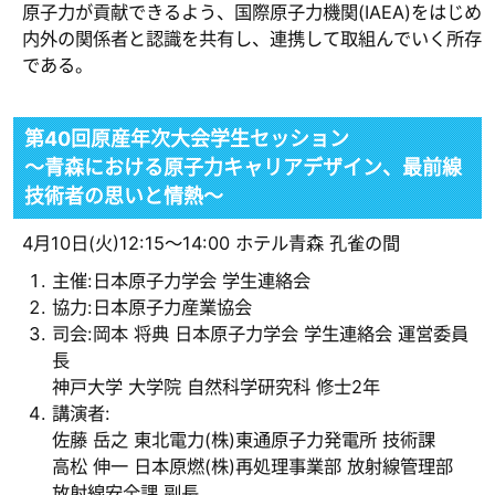
原子力が貢献できるよう、国際原子力機関(IAEA)をはじめ
内外の関係者と認識を共有し、連携して取組んでいく所存
である。
第40回原産年次大会学生セッション
～青森における原子力キャリアデザイン、最前線
技術者の思いと情熱～
4月10日(火)12:15～14:00 ホテル青森 孔雀の間
主催:日本原子力学会 学生連絡会
協力:日本原子力産業協会
司会:岡本 将典 日本原子力学会 学生連絡会 運営委員
長
神戸大学 大学院 自然科学研究科 修士2年
講演者:
佐藤 岳之 東北電力(株)東通原子力発電所 技術課
高松 伸一 日本原燃(株)再処理事業部 放射線管理部
放射線安全課 副長