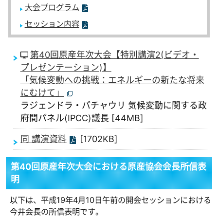
大会プログラム
セッション内容
第40回原産年次大会【特別講演2(ビデオ・
プレゼンテーション)】
「気候変動への挑戦：エネルギーの新たな将来
にむけて」
ラジェンドラ・パチャウリ 気候変動に関する政
府間パネル(IPCC)議長 [44MB]
同 講演資料
[1702KB]
第40回原産年次大会における原産協会会長所信表
明
以下は、平成19年4月10日午前の開会セッションにおける
今井会長の所信表明です。