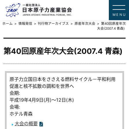
一般社団法
JAPAN ATOMIC IN
ホーム
情報発信
刊行物アーカイブス
原産年次大会
第40回原産年次
大会(2007.4 青森)
第40回原産年次大会(2007.4 青森)
原子力立国日本をささえる燃料サイクル－平和利用
促進と核不拡散の調和を世界へ
会期:
平成19年4月9日(月)～12日(木)
会場:
ホテル青森
大会の概要