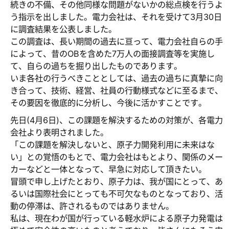
続きの不備、その他同様な問題がないかの総点検を行うよ
う指示を出しました。電力会社は、それを受けて3月30日
に調査結果を公表しました。
この調査は、長い期間の過去に亘って、電力会社自らの手
によって、昔のOBを含めた7万人の面接調査等を実施し
て、自らの過ちを掘り出したものであります。
いま各社の行うべきこととしては、過去の過ちに真摯に向
き合って、技術、経営、社員の行動様式などに至るまで、
その要因を徹底的に分析し、今後に活かすことです。
先日(4月6日)、この課題を解決するための対策が、各電力
会社より表明されました。
「この課題を解決しないと、原子力開発利用に未来はな
い」との覚悟のもとで、電力会社はもとより、関係のメー
カーなどと一体となって、早急に対応して頂きたい。
冒頭で申し上げたとおり、原子力は、我が国にとって、あ
るいは国際社会にとっても不可欠なものとなっており、活
動の停滞は、許されるものではありません。
私は、現在わが国が行っている軽水炉による原子力発電は