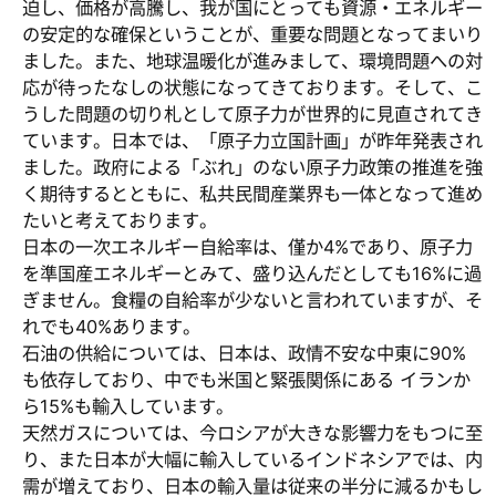
迫し、価格が高騰し、我が国にとっても資源・エネルギー
の安定的な確保ということが、重要な問題となってまいり
ました。また、地球温暖化が進みまして、環境問題への対
応が待ったなしの状態になってきております。そして、こ
うした問題の切り札として原子力が世界的に見直されてき
ています。日本では、「原子力立国計画」が昨年発表され
ました。政府による「ぶれ」のない原子力政策の推進を強
く期待するとともに、私共民間産業界も一体となって進め
たいと考えております。
日本の一次エネルギー自給率は、僅か4%であり、原子力
を準国産エネルギーとみて、盛り込んだとしても16%に過
ぎません。食糧の自給率が少ないと言われていますが、そ
れでも40%あります。
石油の供給については、日本は、政情不安な中東に90%
も依存しており、中でも米国と緊張関係にある イランか
ら15%も輸入しています。
天然ガスについては、今ロシアが大きな影響力をもつに至
り、また日本が大幅に輸入しているインドネシアでは、内
需が増えており、日本の輸入量は従来の半分に減るかもし