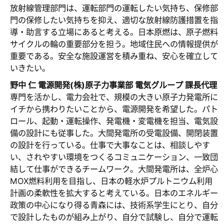
放射線管理部門は、運転部門の運転したい気持ち、保修部
門の保修したい気持ちを抑え、適切な放射線防護措置を指
導・助言する立場にあると考える。日本原燃は、原子燃料
サイクルの輪の重要部分を担う。地域住民への情報提供が
重要である。安全な施設運営を積み重ね、安心を確立して
いきたい。
野中 仁 電源開発(株)原子力事業部 電気グループ 課長代理
専門を活かし、電力会社で、規模の大きい原子力発電所に
イチから携わりたいことから、電源開発を希望した。パト
ロール、起動・運転操作、発電機・変電機を担当、電気設
備の設計にも従事した。大間発電所の受電設備、開閉装置
の設計を行っている。仕事で大事なことは、相談しやす
い、されやすい環境をつくるコミュニケーション、一致団
結して仕事ができるチームワーク。大間発電所は、全炉心
MOX燃料利用を目指し、日本の軽水炉プルトニウム利用
計画の柔軟性を拡大すると考えている。日本のエネルギー
政策の中心になり得る青森には、技術系学生にとり、自分
で設計したものが組み上がり、自分で試験し、自分で運転