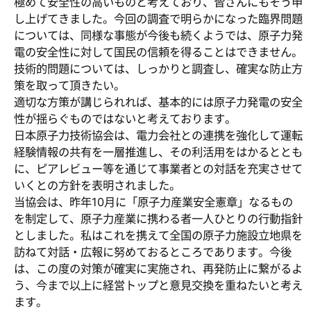
極めて安全性の高いものと考えており、皆さんにもそう申
し上げてきました。今回の調査で明らかになった臨界問題
については、同様な事態が今後も続くようでは、原子力発
電の安全性に対して国民の信頼を得ることはできません。
技術的問題については、しっかりと調査し、確実な防止方
策を取って頂きたい。
適切な方策が講じられれば、基本的には原子力発電の安全
性が揺らぐものではないと考えております。
日本原子力技術協会は、電力会社との連携を強化して運転
経験情報の共有を一層推進し、その利活用をはかるととも
に、ピアレビュー等を通じて事業者との対話を充実させて
いくとの方針を表明されました。
当協会は、昨年10月に「原子力産業安全憲章」なるもの
を制定して、原子力産業に携わる者一人ひとりの行動指針
としました。私はこれを携えて全国の原子力施設立地県を
訪ねて対話・広報に努めておるところであります。今後
は、この度の対策が確実に実施され、再発防止に繋がるよ
う、今まで以上に経営トップと意見交換を重ねたいと考え
ます。