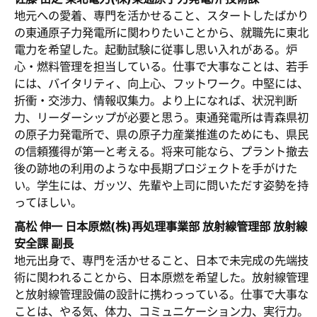
地元への愛着、専門を活かせること、スタートしたばかり
の東通原子力発電所に関わりたいことから、就職先に東北
電力を希望した。起動試験に従事し思い入れがある。炉
心・燃料管理を担当している。仕事で大事なことは、若手
には、バイタリティ、向上心、フットワーク。中堅には、
折衝・交渉力、情報収集力。より上になれば、状況判断
力、リーダーシップが必要と思う。東通発電所は青森県初
の原子力発電所で、県の原子力産業推進のためにも、県民
の信頼獲得が第一と考える。将来可能なら、プラント撤去
後の跡地の利用のような中長期プロジェクトを手がけた
い。学生には、ガッツ、先輩や上司に問いただす姿勢を持
ってほしい。
高松 伸一 日本原燃(株)再処理事業部 放射線管理部 放射線
安全課 副長
地元出身で、専門を活かせること、日本で未完成の先端技
術に関われることから、日本原燃を希望した。放射線管理
と放射線管理設備の設計に携わっっている。仕事で大事な
ことは、やる気、体力、コミュニケーション力、実行力。