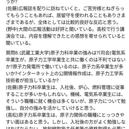
うか?
(佐藤)広報誌を配りに訪ねていくと、ご苦労様とねぎらっ
てもらうこともあれば、居留守を使われることもありさま
ざまであるが、全体としては比較的良好な反応と思う。
(野中)大間の広報活動は好評と聞いている。高校で行う講
演会では、内容を理解できたとの感想を寄せられていると
聞いている。
質問8.(武蔵工業大学)原子力科卒業の強みは?(司会)電気系
卒業生が、原子力工学卒業生と共に働くのは不利ではない
か?原子力発電所で働いているのは、原子力系卒業生が多
いか?インターネット上の公開情報作成は、原子力工学系
技術者が担当しているか?
(佐藤)原子力科卒業生は、入社後、炉心、燃料管理に従事
することが多いかもしれない。機械、電気系卒業生には、
そういう職種に就く機会は多くないが、原子力について勉
強し、自分の強みを活かしていけると思う。
(高松)原子力系卒業生は、原子力関係の職種にとっつきや
すい面はあると思う。しかし、入社後の方がよく勉強しな
ければならない。放射線取扱主任者等の資格取得も必要に