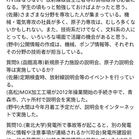
なる。学生の頃もっと勉強しておけばよかったと思う。
(佐藤)さまざまな分野を専攻した人が集まっている。機
械・電気専攻の社員が多く、原子力専攻は、むしろ多くな
いかもしれない。また、技術系だけでなく、文科系の人に
とっても、いろいろな場面で活躍の機会があると思う。
(野中)公開情報の作成は、機械、ポンプ情報等、それぞれ
その分野の技術者が担当している。
質問9.(函館高専)新規原子力施設の説明会、原子力説明会
等は実施しているか?
(佐藤)定期検査時、放射線説明会等のイベントを行ってい
る。
(高松)MOX加工工場が2012年操業開始の手続き中で、青
森市、六ヶ所村で説明会を実施した。
(野中)大間は今年月着工予定だが、説明会をインターネッ
トで実施した。
質問10.(東北大学)発電所で事故等が起こると、別の発電
所に情報や注意事項が連絡されるか?(司会)発電所建設前