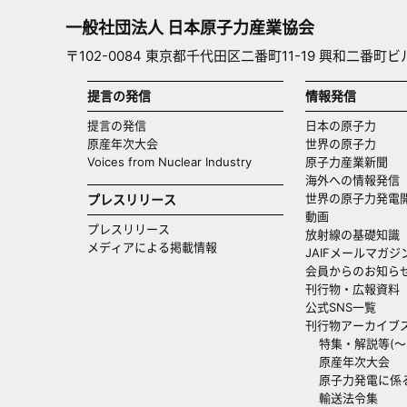
一般社団法人 日本原子力産業協会
〒102-0084 東京都千代田区二番町11-19 興和二番町ビ
提言の発信
情報発信
提言の発信
日本の原子力
原産年次大会
世界の原子力
Voices from Nuclear Industry
原子力産業新聞
海外への情報発信（
世界の原子力発電
プレスリリース
動画
プレスリリース
放射線の基礎知識
メディアによる掲載情報
JAIFメールマガジ
会員からのお知ら
刊行物・広報資料
公式SNS一覧
刊行物アーカイブ
特集・解説等(～20
原産年次大会
原子力発電に係
輸送法令集