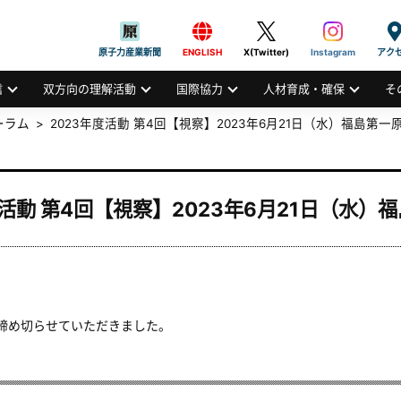
般社団法人
AN ATOMIC INDUSTRIAL FORUM, INC.
原子力産業新聞
ENGLISH
X(Twitter)
Instagram
アク
信
双方向の理解活動
国際協力
人材育成・確保
そ
ーラム
2023年度活動 第4回【視察】2023年6月21日（水）福島第
度活動 第4回【視察】2023年6月21日（水
締め切らせていただきました。