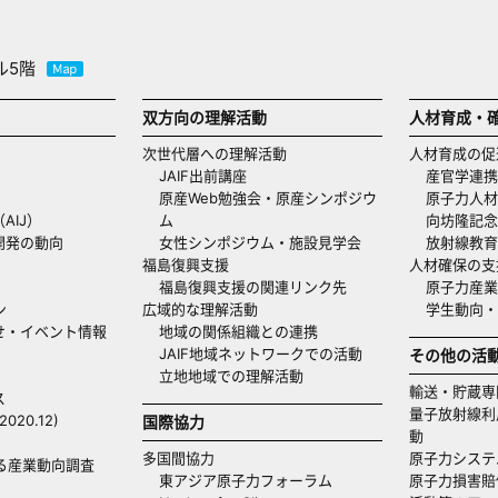
ル5階
双方向の理解活動
人材育成・
次世代層への理解活動
人材育成の促
JAIF出前講座
産官学連携
原産Web勉強会・原産シンポジウ
原子力人材
AIJ）
ム
向坊隆記念
開発の動向
女性シンポジウム・施設見学会
放射線教育
福島復興支援
人材確保の支
福島復興支援の関連リンク先
原子力産業
ン
広域的な理解活動
学生動向
せ・イベント情報
地域の関係組織との連携
JAIF地域ネットワークでの活動
その他の活
立地地域での理解活動
輸送・貯蔵専
ス
量子放射線利
20.12)
国際協力
動
多国間協力
原子力システ
る産業動向調査
東アジア原子力フォーラム
原子力損害賠