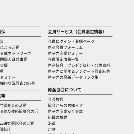
確保
会員サービス（会員限定情報）
進
会員ログイン・登録ページ
による活動
原産会員フォーラム
育成ネットワーク
原子力産業セミナー
国際人育成事業
会員限定情報一覧
支援
原産協会 プレゼン資料・公表資料
援
原子力に関するアンケート調査結果
セミナー
原子力の最新データリンク集
・採用状況調査の結果
原産協会について
動等
会長挨拶
門調査会の活動
協会からのお知らせ
用普及連絡協議会の活
原子力産業安全憲章
組織の概要
ム研究懇話会の活動
沿革
償制度
定款