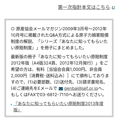
第一次指針本文はこちら
○ 原産協会メールマガジン2009年3月号～2012年
10月号に掲載されたQ&A方式による原子力損害賠償
制度の解説、「シリーズ『あなたに知ってもらいた
い原賠制度』」を冊子にまとめました。
最新版の冊子「あなたに知ってもらいたい原賠制度
2012年版（A4版324頁、2012年12月発行）」をご
希望の方は、有料［当協会会員1,000円、非会員
2,000円（消費税･送料込み）］にて頒布しておりま
すので、(1)必要部数、(2)送付先、(3)請求書宛名、
(4)ご連絡先をEメールで
genbai@jaif.or.jp
へ、
もしくはFAXで03-6812-7110へお送りください。
『あなたに知ってもらいたい原賠制度2013年度
版』