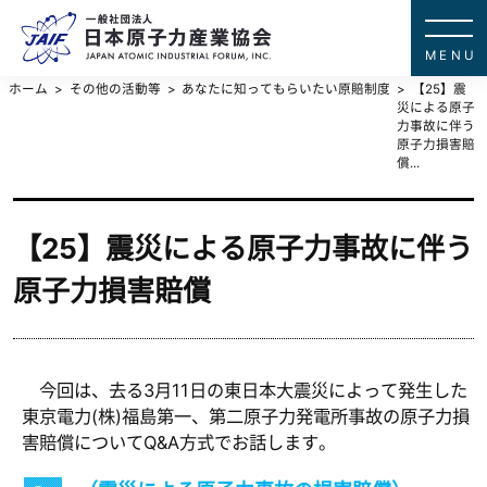
一般社団法
JAPAN ATOMIC IN
ホーム
その他の活動等
あなたに知ってもらいたい原賠制度
【25】震
災による原子
力事故に伴う
原子力損害賠
償...
【25】震災による原子力事故に伴う
原子力損害賠償
今回は、去る3月11日の東日本大震災によって発生した
東京電力(株)福島第一、第二原子力発電所事故の原子力損
害賠償についてQ&A方式でお話します。