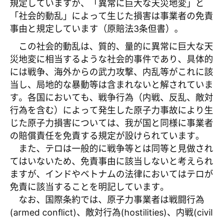
規定していますが、「異常に巨大な天災地変」と
「社会的動乱」によって生じた損害は事業者の免責
事由と規定しています（原賠法3条但書）。
この社会的動乱は、質的、量的に異常に巨大な天
災地変に相当するような社会的事件であり、具体的
には戦争、海外からの武力攻撃、内乱等がこれに該
当し、局地的な暴動等は含まれないと解されていま
す。各国においても、戦争行為（内戦、反乱、敵対
行為を含む）によって発生した原子力事故により生
じた原子力損害については、我が国と同様に事業者
の賠償責任を免責する規定が設けられています。
また、テロは一般的に戦争等とは同等と見做され
てはいないため、免責事由に該当しないと考えられ
ますが、インドやベトナムの法律においてはテロが
免責に該当することを明記しています。
なお、国際条約では、原子力事業者は戦闘行為
(armed conflict)、敵対行為(hostilities)、内戦(civil