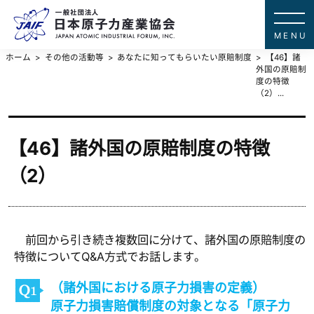
一般社団法
JAPAN ATOMIC IN
ホーム
その他の活動等
あなたに知ってもらいたい原賠制度
【46】諸
外国の原賠制
度の特徴
（2）...
【46】諸外国の原賠制度の特徴
（2）
前回から引き続き複数回に分けて、諸外国の原賠制度の
特徴についてQ&A方式でお話します。
（諸外国における原子力損害の定義）
原子力損害賠償制度の対象となる「原子力