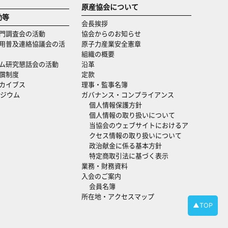
原産協会について
動等
会長挨拶
門調査会の活動
協会からのお知らせ
用普及連絡協議会の活
原子力産業安全憲章
組織の概要
ム研究懇話会の活動
沿革
償制度
定款
カイブス
理事・監事名簿
ジウム
ガバナンス・コンプライアンス
個人情報保護方針
個人情報の取り扱いについて
当協会のウェブサイトにおけるア
クセス情報の取り扱いについて
政治献金に係る基本方針
特定商取引法に基づく表示
業務・財務資料
入会のご案内
会員名簿
所在地・アクセスマップ
▲TOP