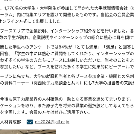
、1,770名の大学生・大学院生が参加して開かれた大手就職情報会社
ーラム」内に特集エリアを設けて開催したものです。当協会の会員企業
オンライン方式にて出展しました。
ブースエリアで企業説明、インターンシップ紹介などを行いました。各会
多数の学生が訪れ、企業説明やインターンシップの紹介に熱心に耳を傾け
問した学生へのアンケートでは84％が「とても満足」「満足」と回答し
回答、「学生の中には熱心に質問をしてくれたり、インターンシップの
わず多くの学生の方たちにブースにお越しいただいた。当社のことをよ
参加したい」など、ブースを訪れた多くの学生に効果的にピーアールで
ープンに先立ち、大学の就職担当者と各ブース参加企業・機関との名刺
の資料コーナー（関西原子力懇談会と共同）にも7大学の担当者の来訪
今後も原子力産業界の人材確保の一助となる事業を進めてまいります。
ケーションを取り、また原子力を将来の職業の選択肢として考えてもら
を企画します。会員の方々はぜひご活用下さい。
：人材育成部
nis2024@jaif.or.jp