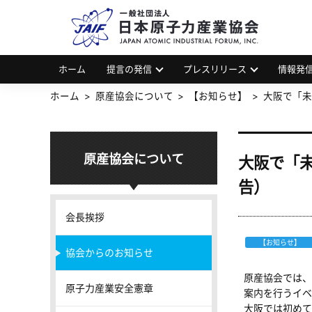
一
JAP
ホーム
提言の発信
プレスリリース
情報発
ホーム
原産協会について
【お知らせ】
大阪で「未
原産協会について
大阪で「未
告）
会長挨拶
【お知らせ】
協会からのお知らせ
原産協会では、
原子力産業安全憲章
案内を行うイベ
大阪では初めて