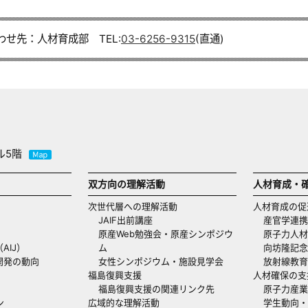
わせ先：人材育成部 TEL:
03-6256-9315
(直通)
ル5階
双方向の理解活動
人材育成・
次世代層への理解活動
人材育成の促
JAIF出前講座
産官学連携
原産Web勉強会・原産シンポジウ
原子力人材
AIJ）
ム
向坊隆記念
開発の動向
女性シンポジウム・施設見学会
放射線教育
福島復興支援
人材確保の支
福島復興支援の関連リンク先
原子力産業
ン
広域的な理解活動
学生動向