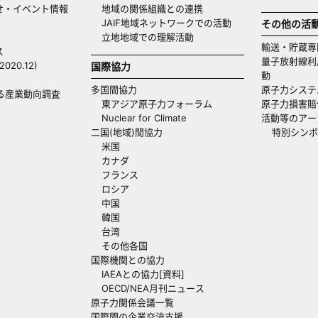
せ・イベント情報
地域の関係組織との連携
JAIF地域ネットワークでの活動
その他の活
立地地域での理解活動
輸送・貯蔵専
ス
量子放射線利
20.12)
国際協力
動
多国間協力
原子力システ
る産業動向調査
東アジア原子力フォーラム
原子力損害賠
Nuclear for Climate
活動等のアー
二国(地域)間協力
特別シンポ
米国
カナダ
フランス
ロシア
中国
韓国
台湾
その他各国
国際機関との協力
IAEAとの協力[資料]
OECD/NEA月刊ニュース
原子力関係会議一覧
国際間の企業交流支援