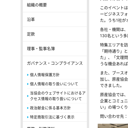
組織の概要
このイベントは
ービジネスフォ
沿革
た。うち1社が
各社・機関は、
定款
130名という
特集エリアを訪
理事・監事名簿
「期待通り」と
た」、「文理問
ガバナンス・コンプライアンス
うな機会あれば
また、ブースオ
個人情報保護方針
加し、原産協会
個人情報の取り扱いについて
できました。
当協会のウェブサイトにおけるア
原産協会では、
クセス情報の取り扱いについて
企業とコミュニ
い」の場つくり
政治献金に係る基本方針
問い合わせ先
特定商取引法に基づく表示