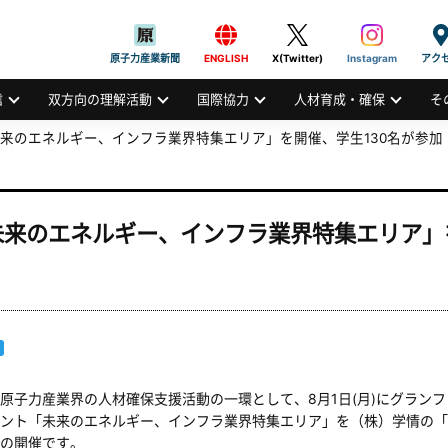
般社団法人
AN ATOMIC INDUSTRIAL FORUM, INC.
原子力産業新聞
ENGLISH
X(Twitter)
Instagram
アク
信
双方向の理解活動
国際協力
人材育成・確保
そ
来のエネルギー、インフラ業界特集エリア」を開催、学生130名が参加
来のエネルギー、インフラ業界特集エリア」を
原子力産業界の人材確保支援活動の一環として、8月1日(月)にグラン
ント「未来のエネルギー、インフラ業界特集エリア」を（株）学情の「
の開催です。