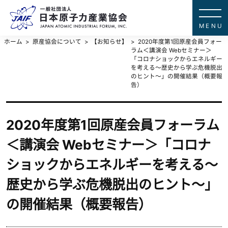
一般社団法
JAPAN ATOMIC IN
ホーム
原産協会について
【お知らせ】
2020年度第1回原産会員フォー
ラム＜講演会 Webセミナー＞
「コロナショックからエネルギー
を考える～歴史から学ぶ危機脱出
のヒント～」の開催結果（概要報
告）
2020年度第1回原産会員フォーラム
＜講演会 Webセミナー＞「コロナ
ショックからエネルギーを考える～
歴史から学ぶ危機脱出のヒント～」
の開催結果（概要報告）