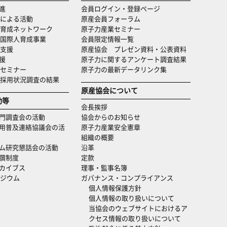
進
会員ログイン・登録ページ
による活動
原産会員フォーラム
育成ネットワーク
原子力産業セミナー
国際人育成事業
会員限定情報一覧
支援
原産協会 プレゼン資料・公表資料
援
原子力に関するアンケート調査結果
セミナー
原子力の最新データリンク集
・採用状況調査の結果
原産協会について
動等
会長挨拶
門調査会の活動
協会からのお知らせ
用普及連絡協議会の活
原子力産業安全憲章
組織の概要
ム研究懇話会の活動
沿革
償制度
定款
カイブス
理事・監事名簿
ジウム
ガバナンス・コンプライアンス
個人情報保護方針
個人情報の取り扱いについて
当協会のウェブサイトにおけるア
クセス情報の取り扱いについて