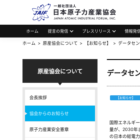
一
JAP
ホーム
提言の発信
プレスリリース
情報発
ホーム
原産協会について
【お知らせ】
データセン
原産協会について
データセン
会長挨拶
【お知らせ】
協会からのお知らせ
国際エネルギー機
原子力産業安全憲章
量が、2030
の日本の総電力