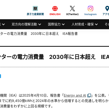
般社団法人
AN ATOMIC INDUSTRIAL FORUM, INC.
原子力産業新聞
ENGLISH
X(Twitter)
Instagram
アク
信
双方向の理解活動
国際協力
人材育成・確保
そ
ターの電力消費量 2030年に日本超え IEA報告書
ターの電力消費量 2030年に日本超え IE
関（IEA）は2025年4月10日、報告書「
Energy and AI
」を公表。
年までに約9,450億kWhと2024年の水準から倍増するとの見通しを明
消費量をわずかに上回る規模です。