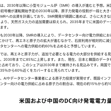
は、2030年以降に小型モジュール炉（SMR）の導入が進むと予想。米
R初号機が運転開始予定の2030年以降、原子力発電の役割が一段と大きく
SMRへの出資を計画しており、SMR開発が順調に進めば、さらに大き
により、天然ガス火力の追加需要は抑えられ、2035年までに米国のデ
ます。
も2030年以降、SMRの導入により、データセンター向け電力供給にお
年にかけて、再エネと原子力の拡大が進むなかで、石炭利用が相対的に減
タセンターへの電力供給の約60％を占めると予想しています。
では、再エネと原子力が、追加で必要となる電力の大部分を供給する見
、2030年までに85%に上昇します。また、現在、日本と韓国のデー
を占めており、このシェアは2030年まで維持される見込みです。両国で
35％から60％近くをカバーすると見られています。
、AIやデータセンター事業者による原子力投資が実現せず、既設インフ
ンター向けの電力供給に占める原子力の割合は、現在の約15％から約1