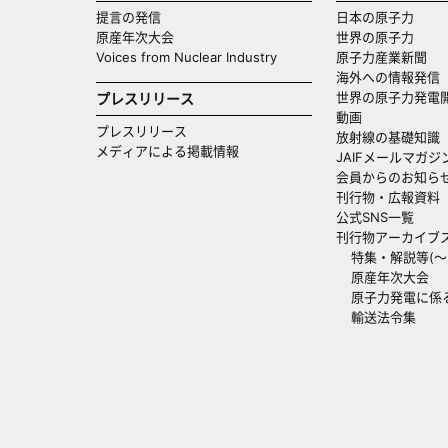
提言の発信
日本の原子力
原産年次大会
世界の原子力
Voices from Nuclear Industry
原子力産業新聞
海外への情報発信（
世界の原子力発電
プレスリリース
動画
プレスリリース
放射線の基礎知識
メディアによる掲載情報
JAIFメールマガジ
会員からのお知ら
刊行物・広報資料
公式SNS一覧
刊行物アーカイブ
特集・解説等(～20
原産年次大会
原子力発電に係
輸送法令集