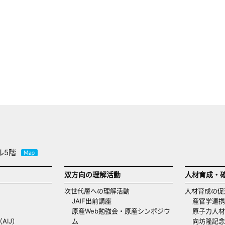
ル5階
双方向の理解活動
人材育成・
次世代層への理解活動
人材育成の促
JAIF出前講座
産官学連携
原産Web勉強会・原産シンポジウ
原子力人材
AIJ）
ム
向坊隆記念