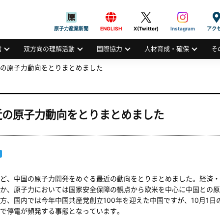
般社団法人
AN ATOMIC INDUSTRIAL FORUM, INC.
原子力産業新聞
ENGLISH
X(Twitter)
Instagram
アク
信
双方向の理解活動
国際協力
人材育成・確保
そ
の原子力動向をとりまとめました
近の原子力動向をとりまとめました
ど、中国の原子力開発をめぐる最近の動向をとりまとめました。経済・
か、原子力においては国家安全保障の観点から欧米を中心に中国との原
方、国内では今年中国共産党創立100年を迎えた中国ですが、10月1
で停電が頻発する事態となっています。