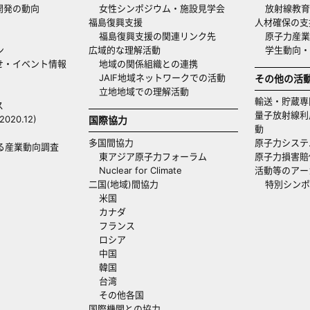
開発の動向
女性シンポジウム・施設見学会
放射線教育
福島復興支援
人材確保の支
福島復興支援の関連リンク先
原子力産業
ン
広域的な理解活動
学生動向
せ・イベント情報
地域の関係組織との連携
JAIF地域ネットワークでの活動
その他の活
立地地域での理解活動
輸送・貯蔵専
ス
量子放射線利
20.12)
国際協力
動
多国間協力
原子力システ
る産業動向調査
東アジア原子力フォーラム
原子力損害賠
Nuclear for Climate
活動等のアー
二国(地域)間協力
特別シンポ
米国
カナダ
フランス
ロシア
中国
韓国
台湾
その他各国
国際機関との協力