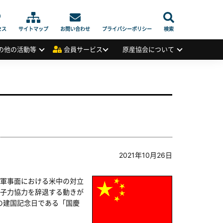
セス
サイトマップ
お問い合わせ
プライバシーポリシー
検索
の他の活動等
会員サービス
原産協会について
2021年10月26日
軍事面における米中の対立
子力協力を辞退する動きが
日の建国記念日である「国慶