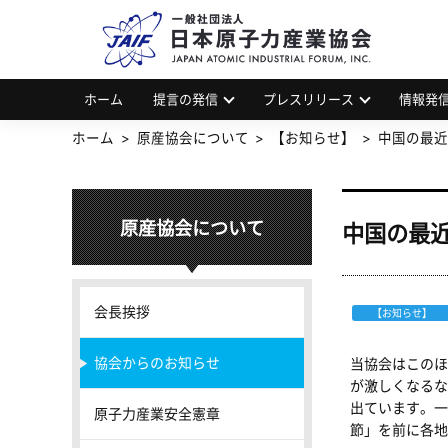
一
JAP
ホーム
提言の発信
プレスリリース
情報発
ホーム
原産協会について
【お知らせ】
中国の最近
原産協会について
中国の最
会長挨拶
【お知らせ】
協会からのお知らせ
当協会はこのほ
が激しくなるな
出ています。一
原子力産業安全憲章
節」を前に各地