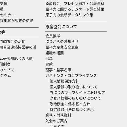
支援
原産協会 プレゼン資料・公表資料
援
原子力に関するアンケート調査結果
セミナー
原子力の最新データリンク集
・採用状況調査の結果
原産協会について
動等
会長挨拶
門調査会の活動
協会からのお知らせ
用普及連絡協議会の活
原子力産業安全憲章
組織の概要
ム研究懇話会の活動
沿革
償制度
定款
カイブス
理事・監事名簿
ジウム
ガバナンス・コンプライアンス
個人情報保護方針
個人情報の取り扱いについて
当協会のウェブサイトにおけるア
クセス情報の取り扱いについて
政治献金に係る基本方針
特定商取引法に基づく表示
業務・財務資料
入会のご案内
会員名簿