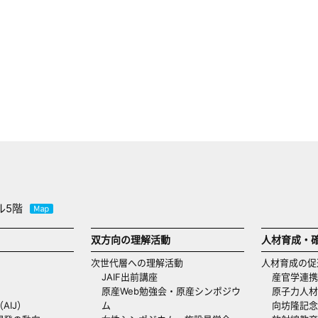
ル5階
双方向の理解活動
人材育成・
次世代層への理解活動
人材育成の促
JAIF出前講座
産官学連携
原産Web勉強会・原産シンポジウ
原子力人材
AIJ）
ム
向坊隆記念