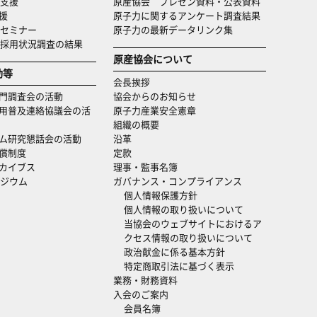
支援
原産協会 プレゼン資料・公表資料
援
原子力に関するアンケート調査結果
セミナー
原子力の最新データリンク集
・採用状況調査の結果
原産協会について
動等
会長挨拶
門調査会の活動
協会からのお知らせ
用普及連絡協議会の活
原子力産業安全憲章
組織の概要
ム研究懇話会の活動
沿革
償制度
定款
カイブス
理事・監事名簿
ジウム
ガバナンス・コンプライアンス
個人情報保護方針
個人情報の取り扱いについて
当協会のウェブサイトにおけるア
クセス情報の取り扱いについて
政治献金に係る基本方針
特定商取引法に基づく表示
業務・財務資料
入会のご案内
会員名簿