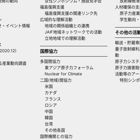
開発の動向
女性シンポジウム・施設見学会
放射線教育
福島復興支援
人材確保の支
福島復興支援の関連リンク先
原子力産業
ン
広域的な理解活動
学生動向
せ・イベント情報
地域の関係組織との連携
JAIF地域ネットワークでの活動
その他の活
立地地域での理解活動
輸送・貯蔵専
ス
量子放射線利
20.12)
国際協力
動
多国間協力
原子力システ
る産業動向調査
東アジア原子力フォーラム
原子力損害賠
Nuclear for Climate
活動等のアー
二国(地域)間協力
特別シンポ
米国
カナダ
フランス
ロシア
中国
韓国
台湾
その他各国
国際機関との協力