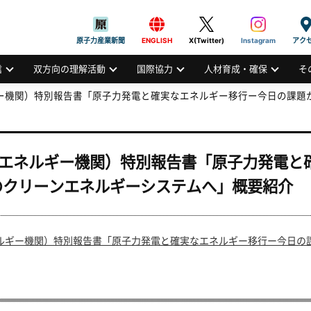
般社団法人
AN ATOMIC INDUSTRIAL FORUM, INC.
原子力産業新聞
ENGLISH
X(Twitter)
Instagram
アク
信
双方向の理解活動
国際協力
人材育成・確保
そ
ギー機関）特別報告書「原子力発電と確実なエネルギー移行ー今日の課
国際エネルギー機関）特別報告書「原子力発電
のクリーンエネルギーシステムへ」概要紹介
ネルギー機関）特別報告書「原子力発電と確実なエネルギー移行ー今日