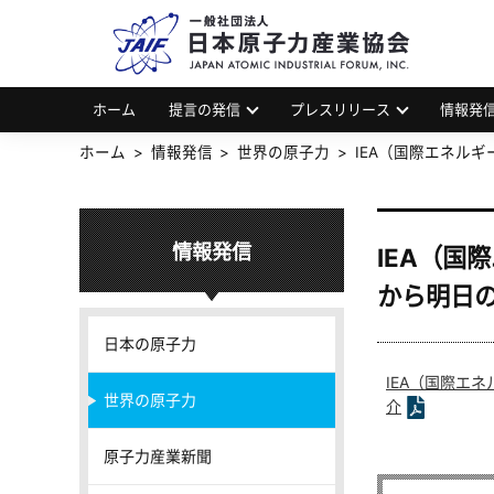
一
JAP
ホーム
提言の発信
プレスリリース
情報発
ホーム
情報発信
世界の原子力
IEA（国際エネル
情報発信
IEA（
から明日
日本の原子力
IEA（国際エ
世界の原子力
介
原子力産業新聞