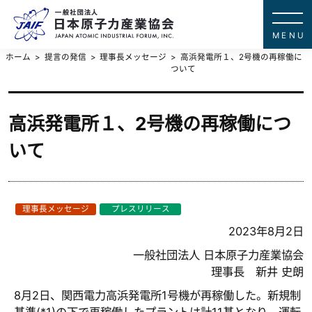
一般社団法
JAPAN ATOMIC IN
ホーム
提言の発信
理事長メッセージ
高浜発電所１、2号機の再稼働に
ついて
高浜発電所１、2号機の再稼働につ
いて
理事長メッセージ
プレスリリース
2023年8月2日
一般社団法人 日本原子力産業協会
理事長 新井 史朗
8月2日、関西電力高浜発電所1号機が再稼働した。新規制