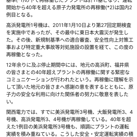
基準(
*
1)の下で再稼働したプラントは計11基となり、運転
開始から40年を超える原子力発電所の再稼働(
*
2)は国内2
例目となる。
高浜発電所1号機は、2011年1月10日より第27回定期検査
を実施中であったが、その最中に東日本大震災が発生し
た。その後、新規制基準への適合審査、安全性向上対策工
事および特定重大事故等対処施設の設置を経て、この度の
再稼働となった。
12年余りに及ぶ停止期間中には、地元の高浜町、福井県
の皆さまとの40年超えプラントの再稼働に関する緊密な
コミュニケーションが行われたという。再稼働に理解を示
して頂いた地元の皆さまへ感謝の意を表するとともに、原
子力の安全な利用に向けた関係者の努力に敬意を表した
い。
関西電力では、すでに美浜発電所3号機、大飯発電所3、4
号機、高浜発電所3、4号機が再稼働している。40年を超
えた1例目の美浜発電所3号機も、順調にプラントの運転
実績を積み重ねている。こうした安全・安定運転実績の積