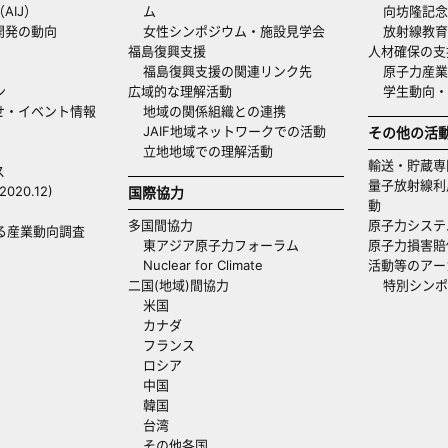
AIJ）
ム
向坊隆記念
開発の動向
女性シンポジウム・施設見学会
放射線教育
福島復興支援
人材確保の支
福島復興支援の関連リンク先
原子力産業
ン
広域的な理解活動
学生動向
せ・イベント情報
地域の関係組織との連携
JAIF地域ネットワークでの活動
その他の活
立地地域での理解活動
輸送・貯蔵専
ス
量子放射線利
20.12)
国際協力
動
多国間協力
原子力システ
る産業動向調査
東アジア原子力フォーラム
原子力損害賠
Nuclear for Climate
活動等のアー
二国(地域)間協力
特別シンポ
米国
カナダ
フランス
ロシア
中国
韓国
台湾
その他各国