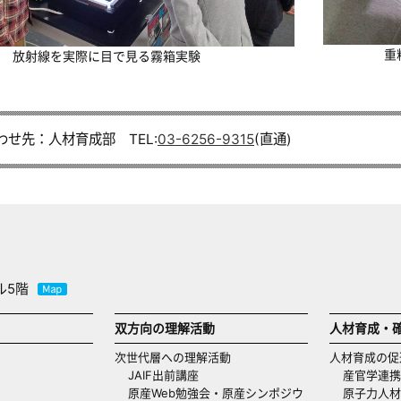
重
放射線を実際に目で見る霧箱実験
わせ先：人材育成部 TEL:
03-6256-9315
(直通)
ル5階
双方向の理解活動
人材育成・
次世代層への理解活動
人材育成の促
JAIF出前講座
産官学連携
原産Web勉強会・原産シンポジウ
原子力人材