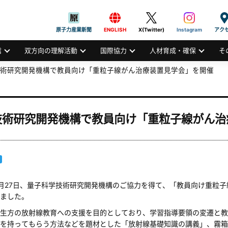
般社団法人
AN ATOMIC INDUSTRIAL FORUM, INC.
原子力産業新聞
ENGLISH
X(Twitter)
Instagram
アク
信
双方向の理解活動
国際協力
人材育成・確保
そ
術研究開発機構で教員向け「重粒子線がん治療装置見学会」を開催
技術研究開発機構で教員向け「重粒子線がん治
月27日、量子科学技術研究開発機構のご協力を得て、「教員向け重粒
ました。
生方の放射線教育への支援を目的としており、学習指導要領の変遷と教
を持ってもらう方法などを題材とした「放射線基礎知識の講義」、霧箱