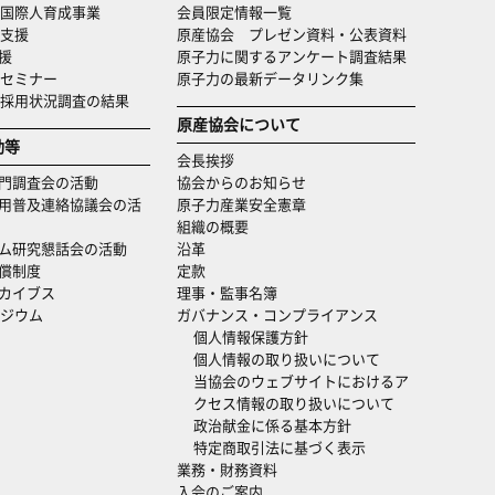
国際人育成事業
会員限定情報一覧
支援
原産協会 プレゼン資料・公表資料
援
原子力に関するアンケート調査結果
セミナー
原子力の最新データリンク集
・採用状況調査の結果
原産協会について
動等
会長挨拶
門調査会の活動
協会からのお知らせ
用普及連絡協議会の活
原子力産業安全憲章
組織の概要
ム研究懇話会の活動
沿革
償制度
定款
カイブス
理事・監事名簿
ジウム
ガバナンス・コンプライアンス
個人情報保護方針
個人情報の取り扱いについて
当協会のウェブサイトにおけるア
クセス情報の取り扱いについて
政治献金に係る基本方針
特定商取引法に基づく表示
業務・財務資料
入会のご案内