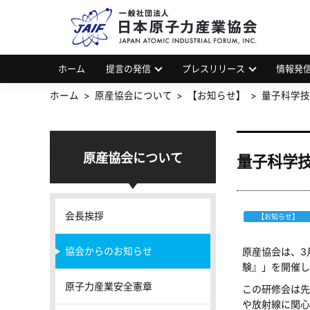
一
JAP
ホーム
提言の発信
プレスリリース
情報発
ホーム
原産協会について
【お知らせ】
量子科学技
原産協会について
量子科学
会長挨拶
【お知らせ】
協会からのお知らせ
原産協会は、3
験』」を開催し
原子力産業安全憲章
この研修会は先
や放射線に関心