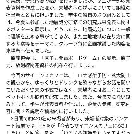
の業務、研究内容の紹介を行いましたが、学生が一部の発
表資料を作成したほか、来場者への説明についても組織の
担当者とともに担いました。学生の独自の取り組みとして
は、今夏に参加した地層処分研修での研究成果発表に関す
るポスターを展示し、どうしたら、地層処分について一般
に理解を広める事ができるか、また立地地域の在り方に関
する考察等をテーマに、グループ毎に企画検討した内容を
来場者へ伝えました。
原産協会は、「原子力発電ボードゲーム」の展示、原子
力、放射線関連資料の配布を行いました。
今回のサイエンスカフェは、コロナ感染予防・拡大防止
の観点から、ゆっくりとドリンクを飲みながらお話を聞い
ていただく従来の形式ではなく、来場者にはお土産として
ペットボトル飲料を配布しました。また、今までにない試
みとして、学生が発表資料を作成し、企業の業務、研究内
容に関する説明を積極的に行いました。
2日間で約420名の来場者があり、来場者対象のアンケ
ート結果では、95％が「今後もサイエンスカフェに参加
したい」と回答、また、「いろいろ知識をもらえてよかっ