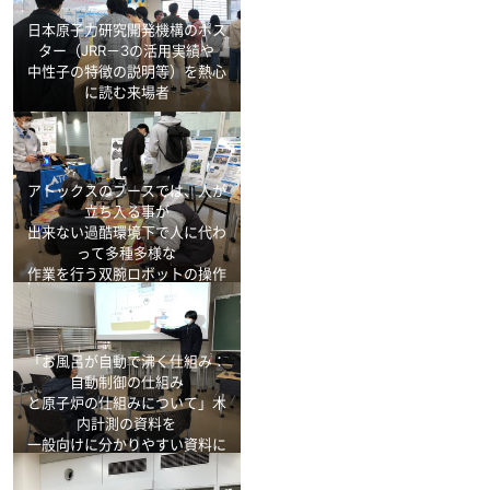
日本原子力研究開発機構のポス
ター（JRR－3の活用実績や
中性子の特徴の説明等）を熱心
に読む来場者
アトックスのブースでは、人が
立ち入る事が
出来ない過酷環境下で人に代わ
って多種多様な
作業を行う双腕ロボットの操作
の体験も！
「お風呂が自動で沸く仕組み：
自動制御の仕組み
と原子炉の仕組みについて」木
内計測の資料を
一般向けに分かりやすい資料に
し、説明する学生