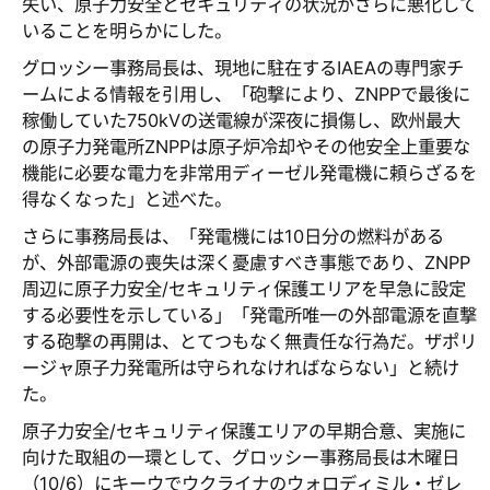
失い、原子力安全とセキュリティの状況がさらに悪化して
いることを明らかにした。
グロッシー事務局長は、現地に駐在するIAEAの専門家チ
ームによる情報を引用し、「砲撃により、ZNPPで最後に
稼働していた750kVの送電線が深夜に損傷し、欧州最大
の原子力発電所ZNPPは原子炉冷却やその他安全上重要な
機能に必要な電力を非常用ディーゼル発電機に頼らざるを
得なくなった」と述べた。
さらに事務局長は、「発電機には10日分の燃料がある
が、外部電源の喪失は深く憂慮すべき事態であり、ZNPP
周辺に原子力安全/セキュリティ保護エリアを早急に設定
する必要性を示している」「発電所唯一の外部電源を直撃
する砲撃の再開は、とてつもなく無責任な行為だ。ザポリ
ージャ原子力発電所は守られなければならない」と続け
た。
原子力安全/セキュリティ保護エリアの早期合意、実施に
向けた取組の一環として、グロッシー事務局長は木曜日
（10/6）にキーウでウクライナのウォロディミル・ゼレ