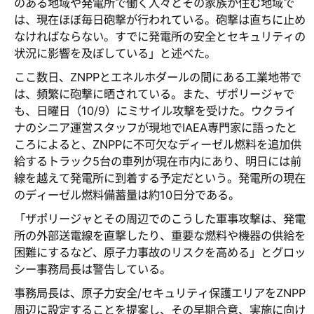
のある地域や発電所で働く人々とその家族が住む地域で
は、現在ほぼ毎日砲撃が行われている。砲撃は直ちに止め
なければならない。すでに発電所の安全とセキュリティの
状況に影響を及ぼしている」と述べた。
ここ数日、ZNPPとエネルホダールの間にある工業地帯で
は、頻繁に砲撃に晒されている。また、ザポリージャで
も、日曜日（10/9）にミサイル攻撃を受けた。ウクライ
ナのシニア運営スタッフが現地でIAEA専門家に語ったと
ころによると、ZNPPに不可欠なディーゼル燃料を追加供
給するトラック5台の車列が現在市内にあり、明日には前
線を越えて発電所に到着する予定だという。発電所の現在
のディーゼル燃料備蓄量は約10日分である。
「ザポリージャとその周辺でのこうした軍事攻撃は、発電
所の外部送電線を直撃したり、重要な燃料や機器の供給を
困難にするなど、原子力事故のリスクを高める」とグロッ
シー事務局長は警告している。
事務局長は、原子力安全/セキュリティ保護エリアをZNPP
周辺に設定することを提案し、その早期合意、実施に向け