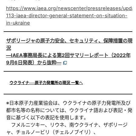
https://www.iaea.org/newscenter/pressreleases/upda
113-iaea-director-general-statement-on-situation-
in-ukraine
ザポリージャの原子力安全、セキュリティ、保障措置の現
況
―IAEA事務局長による第2回サマリーレポート（2022年
9月6日発表）から抜粋―
ウクライナ──原子力発電所の現況 一覧
へ
※日本原子力産業協会は、ウクライナの原子力発電所及び
都市名等の名称については、ウクライナ語および表記・発
音に基づく以下の表記を使用します。
フメルニツキー、リウネ、南ウクライナ、ザポリージ
ャ、チョルノービリ（チェルノブイリ）、