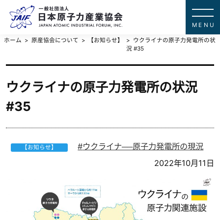
一般社団法
JAPAN ATOMIC IN
ホーム
原産協会について
【お知らせ】
ウクライナの原子力発電所の状
況 #35
ウクライナの原子力発電所の状況
#35
ウクライナ──原子力発電所の現況
【お知らせ】
2022年10月11日