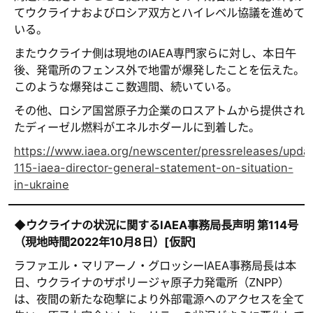
てウクライナおよびロシア双方とハイレベル協議を進めて
いる。
またウクライナ側は現地のIAEA専門家らに対し、本日午
後、発電所のフェンス外で地雷が爆発したことを伝えた。
このような爆発はここ数週間、続いている。
その他、ロシア国営原子力企業のロスアトムから提供され
たディーゼル燃料がエネルホダールに到着した。
https://www.iaea.org/newscenter/pressreleases/upda
115-iaea-director-general-statement-on-situation-
in-ukraine
◆ウクライナの状況に関するIAEA事務局長声明 第114号
（現地時間2022年10月8日）[仮訳]
ラファエル・マリアーノ・グロッシーIAEA事務局長は本
日、ウクライナのザポリージャ原子力発電所（ZNPP）
は、夜間の新たな砲撃により外部電源へのアクセスを全て