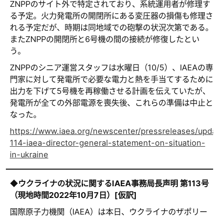
ZNPPのサイト外で特定されており、系統運用者が修理す
る予定。火力発電所の開閉所にある変圧器の損傷も修理さ
れる予定だが、時期は同地域での砲撃の状況次第である。
またZNPPの開閉所と6号機の間の接続が修復したとい
う。
ZNPPのシニア運営スタッフは水曜日（10/5）、IAEAの専
門家に対して発電所で必要な電力と熱を手当てするために
出力を下げて5号機を再稼働させる計画を伝えていたが、
発電所が全ての外部電源を喪失後、これらの準備は中止と
なった。
https://www.iaea.org/newscenter/pressreleases/upda
114-iaea-director-general-statement-on-situation-
in-ukraine
◆ウクライナの状況に関するIAEA事務局長声明 第113号
（現地時間2022年10月7日）[仮訳]
国際原子力機関（IAEA）は本日、ウクライナのザポリー