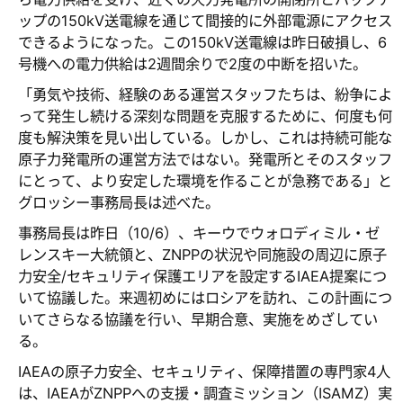
ップの150kV送電線を通じて間接的に外部電源にアクセス
できるようになった。この150kV送電線は昨日破損し、6
号機への電力供給は2週間余りで2度の中断を招いた。
「勇気や技術、経験のある運営スタッフたちは、紛争によ
って発生し続ける深刻な問題を克服するために、何度も何
度も解決策を見い出している。しかし、これは持続可能な
原子力発電所の運営方法ではない。発電所とそのスタッフ
にとって、より安定した環境を作ることが急務である」と
グロッシー事務局長は述べた。
事務局長は昨日（10/6）、キーウでウォロディミル・ゼ
レンスキー大統領と、ZNPPの状況や同施設の周辺に原子
力安全/セキュリティ保護エリアを設定するIAEA提案につ
いて協議した。来週初めにはロシアを訪れ、この計画につ
いてさらなる協議を行い、早期合意、実施をめざしてい
る。
IAEAの原子力安全、セキュリティ、保障措置の専門家4人
は、IAEAがZNPPへの支援・調査ミッション（ISAMZ）実