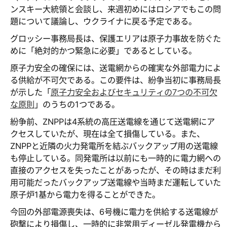
ンスキー大統領と会談し、来週初めにはロシアでもこの問
題について議論し、ウクライナに戻る予定である。
グロッシー事務局長は、保護エリアは原子力事故を防ぐた
めに「絶対的かつ緊急に必要」であるとしている。
原子力安全の確保には、送電網からの確実な外部電力によ
る供給が不可欠である。この要件は、紛争当初に事務局長
が示した「
原子力安全およびセキュリティの7つの不可欠
な原則
」のうちの1つである。
紛争前、ZNPPは4系統の高圧送電線を通じて送電網にア
クセスしていたが、現在は全て損傷している。また、
ZNPPと近隣の火力発電所を結ぶバックアップ用の送電線
も停止している。同発電所は以前にも一時的に電力網への
直接のアクセスを失ったことがあったが、その時はまだ利
用可能だったバックアップ送電線や当時まだ運転していた
原子炉1基から電力を得ることができた。
今回の外部電源喪失は、6号機に電力を供給する送電線が
砲撃により損傷し、一時的に非常用ディーゼル発電機から