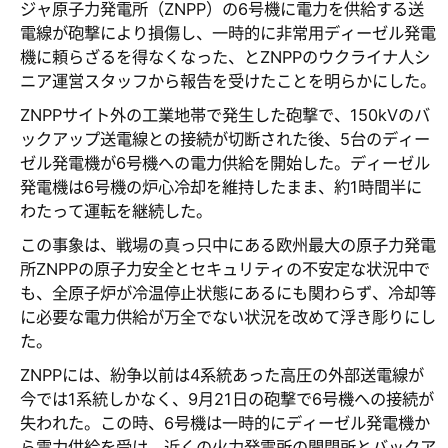
ジャ原子力発電所（ZNPP）の6号機に電力を供給する送
電線が砲撃により損傷し、一時的に非常用ディーゼル発電
機に頼らざるを得なくなった、とZNPPのウクライナ人シ
ニア運営スタッフから報告を受けたことを明らかにした。
ZNPPサイト外の工業地帯で発生した砲撃で、150kVのバ
ックアップ送電線との接続が切断された後、5台のディー
ゼル発電機が6号機への電力供給を開始した。ディーゼル
発電機は6号機の炉心冷却を維持したまま、約1時間半に
わたって運転を継続した。
この事象は、戦場の真っ只中にある欧州最大の原子力発電
所ZNPPの原子力安全とセキュリティの不安定な状況中で
も、全原子炉が冷温停止状態にあるにも関わらず、冷却等
に必要な電力供給が万全でない状況を改めて浮き彫りにし
た。
ZNPPには、紛争以前は4系統あった高圧の外部送電線が
今では1系統しかなく、9月21日の砲撃で6号機への接続が
失われた。この時、6号機は一時的にディーゼル発電機か
ら電力供給を受け、近くの火力発電所の開閉所とバックア