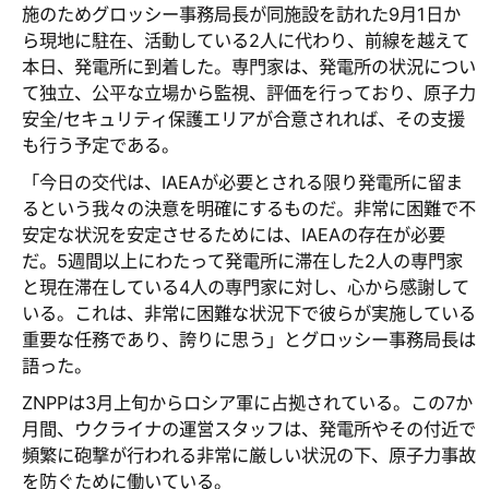
施のためグロッシー事務局長が同施設を訪れた9月1日か
ら現地に駐在、活動している2人に代わり、前線を越えて
本日、発電所に到着した。専門家は、発電所の状況につい
て独立、公平な立場から監視、評価を行っており、原子力
安全/セキュリティ保護エリアが合意されれば、その支援
も行う予定である。
「今日の交代は、IAEAが必要とされる限り発電所に留ま
るという我々の決意を明確にするものだ。非常に困難で不
安定な状況を安定させるためには、IAEAの存在が必要
だ。5週間以上にわたって発電所に滞在した2人の専門家
と現在滞在している4人の専門家に対し、心から感謝して
いる。これは、非常に困難な状況下で彼らが実施している
重要な任務であり、誇りに思う」とグロッシー事務局長は
語った。
ZNPPは3月上旬からロシア軍に占拠されている。この7か
月間、ウクライナの運営スタッフは、発電所やその付近で
頻繁に砲撃が行われる非常に厳しい状況の下、原子力事故
を防ぐために働いている。