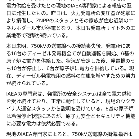
電力供給を受けたとの現地のIAEA専門家による報告の翌
日に発生したもの。昨日は、火力発電所の変圧器が砲撃に
より損傷し、ZNPPのスタッフとその家族が住む近隣のエ
ネルホダール市が停電となり、本日も発電所サイト外の工
業地帯で砲撃が続いている。
本日未明、750kVの送電線への接続喪失後、発電所にあ
る16台のディーゼル発電機全てが自動運転を開始、6基の
原子炉に電力を供給した。状況が安定した後、発電機のう
ち10台が停止し、6台が原子炉に電力を供給している。現
在、ディーゼル発電機用の燃料の在庫を増やすための努力
が続けられている。
IAEAの専門家は、発電所の安全システムは全て電力供給
を受け続けており、正常に動作していると、現場のウクラ
イナ人運営スタッフから説明を受けている。6基の原子炉
は冷温停止状態にあるが、原子力安全とセキュリティ機能
に必要な電力は依然必要である。
現地のIAEA専門家によると、750kV送電線の損傷場所は