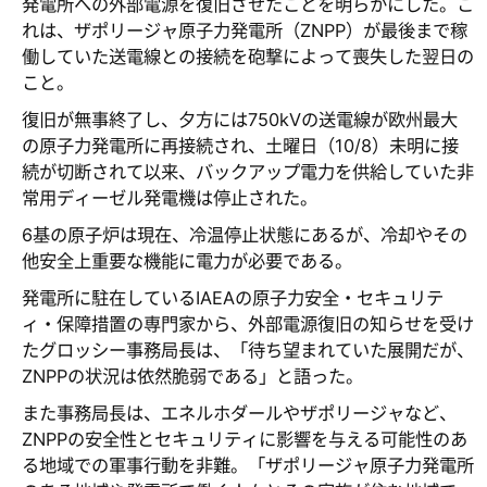
発電所への外部電源を復旧させたことを明らかにした。こ
れは、ザポリージャ原子力発電所（ZNPP）が最後まで稼
働していた送電線との接続を砲撃によって喪失した翌日の
こと。
復旧が無事終了し、夕方には750kVの送電線が欧州最大
の原子力発電所に再接続され、土曜日（10/8）未明に接
続が切断されて以来、バックアップ電力を供給していた非
常用ディーゼル発電機は停止された。
6基の原子炉は現在、冷温停止状態にあるが、冷却やその
他安全上重要な機能に電力が必要である。
発電所に駐在しているIAEAの原子力安全・セキュリテ
ィ・保障措置の専門家から、外部電源復旧の知らせを受け
たグロッシー事務局長は、「待ち望まれていた展開だが、
ZNPPの状況は依然脆弱である」と語った。
また事務局長は、エネルホダールやザポリージャなど、
ZNPPの安全性とセキュリティに影響を与える可能性のあ
る地域での軍事行動を非難。「ザポリージャ原子力発電所