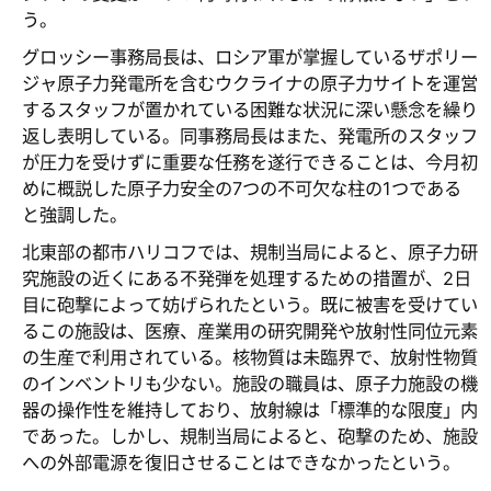
う。
グロッシー事務局長は、ロシア軍が掌握しているザポリー
ジャ原子力発電所を含むウクライナの原子力サイトを運営
するスタッフが置かれている困難な状況に深い懸念を繰り
返し表明している。同事務局長はまた、発電所のスタッフ
が圧力を受けずに重要な任務を遂行できることは、今月初
めに概説した原子力安全の7つの不可欠な柱の1つである
と強調した。
北東部の都市ハリコフでは、規制当局によると、原子力研
究施設の近くにある不発弾を処理するための措置が、2日
目に砲撃によって妨げられたという。既に被害を受けてい
るこの施設は、医療、産業用の研究開発や放射性同位元素
の生産で利用されている。核物質は未臨界で、放射性物質
のインベントリも少ない。施設の職員は、原子力施設の機
器の操作性を維持しており、放射線は「標準的な限度」内
であった。しかし、規制当局によると、砲撃のため、施設
への外部電源を復旧させることはできなかったという。