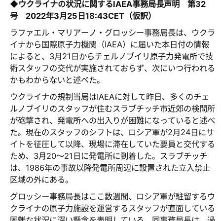
◆ウクライナの状況に関するIAEA事務局長声明 第32
号 2022年3月25日18:43CET（仮訳）
ラファエル・マリアーノ・グロッシー事務局長は、ウクラ
イナから国際原子力機関（IAEA）に届いた本日付の情報
によると、3月21日からチェルノブイリ原子力発電所で技
術スタッフの交代が実施されておらず、次にいつ行われる
かもわからないと述べた。
ウクライナの規制当局はIAEAに対して昨日、多くのチェ
ルノブイリのスタッフが住むスラブチッチ市近郊の検問所
が砲撃され、発電所への出入りが困難になっていると述べ
た。現在のスタッフのシフトは、ロシア軍が2月24日にサ
イトを征圧して以降、現場に滞在していた要員と交代する
ため、3月20～21日に発電所に到着した。スラブチッチ
は、1986年の事故以降発電所周辺に設置された立入禁止
区域の外にある。
グロッシー事務局長はここ数週間、ロシア軍が駐留するウ
クライナの原子力施設を運営するスタッフが直面している
困難な状況に深い懸念を表明している。同事務局長は、過