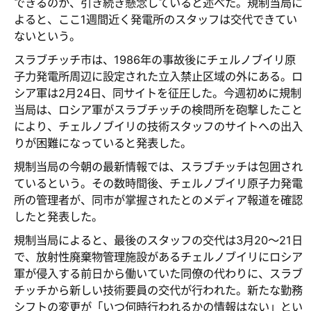
できるのか、引き続き懸念していると述べた。規制当局に
よると、ここ1週間近く発電所のスタッフは交代できてい
ないという。
スラブチッチ市は、1986年の事故後にチェルノブイリ原
子力発電所周辺に設定された立入禁止区域の外にある。ロ
シア軍は2月24日、同サイトを征圧した。今週初めに規制
当局は、ロシア軍がスラブチッチの検問所を砲撃したこと
により、チェルノブイリの技術スタッフのサイトへの出入
りが困難になっていると発表した。
規制当局の今朝の最新情報では、スラブチッチは包囲され
ているという。その数時間後、チェルノブイリ原子力発電
所の管理者が、同市が掌握されたとのメディア報道を確認
したと発表した。
規制当局によると、最後のスタッフの交代は3月20～21日
で、放射性廃棄物管理施設があるチェルノブイリにロシア
軍が侵入する前日から働いていた同僚の代わりに、スラブ
チッチから新しい技術要員の交代が行われた。新たな勤務
シフトの変更が「いつ何時行われるかの情報はない」とい