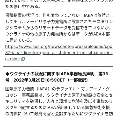
続している。その他の原子炉は、定期的なメンテナンスの
ため停止中である。
保障措置の状況は、何も変わっていない。IAEAは依然と
してチョルノービリ原子力発電所に設置されたモニタリン
グシステムからのリモートデータを受信できていないが、
ウクライナの他の原子力発電所からはデータがIAEA本部
に届いている。
https://www.iaea.org/newscenter/pressreleases/upda
37-iaea-director-general-statement-on-situation-in-
ukraine
◆
ウクライナの状況に関する
IAEA
事務局長声明 第
36
号
2022
年
3
月
29
日
18:59CET
（一部仮訳）
国際原子力機関（IAEA）のラファエル・マリアーノ・グ
ロッシー事務局長は、ウクライナの原子力施設の安全とセ
キュリティを確保し、人々と環境に危険を及ぼす事故のリ
スクを回避するためにIAEAが計画している緊急技術支援
の提供について政府高官と会談するためにウクライナを訪