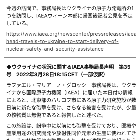
今週の訪問で、事務局長はウクライナの原子力発電所の1
つを訪問し、IAEAウィーン本部に帰国後記者会見を予定
している。
https://www.iaea.org/newscenter/pressreleases/iaea-
head-travels-to-ukraine-to-start-delivery-of-
nuclear-safety-and-security-assistance
◆
ウクライナの状況に関する
IAEA
事務局長声明 第
35
号
2022
年
3
月
28
日
18:15CET
（一部仮訳）
ラファエル・マリアーノ・グロッシー事務局長は、ウクラ
イナから国際原子力機関（IAEA）に届いた本日付の情報
によると、北東部のハリコフ市にある原子力研究施設が数
日前に新たな砲撃を受け、さらなる被害を受けたが、少量
の核物質は無傷であると報告したと述べた。
この施設は、紛争中に以前にも砲撃を受けており、医療や
産業用途の研究開発や放射性同位元素の生産に使われてき