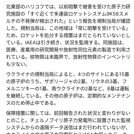
北東部のハリコフでは、以前砲撃で被害を受けた原子力研
究施設の「すぐ近くで多連装ロケットシステム9K58スメ
ルチの不発弾が検出された」という報告を規制当局が確認
した。規制当局は、この地域は「常に砲撃を受けている」
ため、ロケットを処分する措置はまだとられていないとし
ている。IAEAは引き続き、状況を監視する。同施設は、
医療、産業用の研究開発や放射性同位元素の製造で利用さ
れている。核物質は未臨界で、放射性物質のインベントリ
も少ない。
ウクライナの規制当局によると、4つのサイトにある15基
の原子炉のうち、ザポリージャの2基、リウネの3基、フ
メルニツキーの1基、南ウクライナの2基など、8基は運転
を継続している。その他の原子炉は、定期的なメンテナン
スのため停止中である。
保障措置に関しては、前回報告された状況と変わりがない
とのこと。チェルノブイリ原子力発電所に設置された監視
システムからの遠隔データ送信はまだ行われていないが、