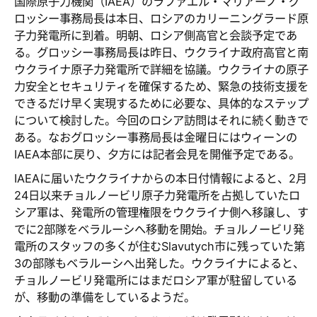
国際原子力機関（IAEA）のラファエル・マリアーノ・グ
ロッシー事務局長は本日、ロシアのカリーニングラード原
子力発電所に到着。明朝、ロシア側高官と会談予定であ
る。グロッシー事務局長は昨日、ウクライナ政府高官と南
ウクライナ原子力発電所で詳細を協議。ウクライナの原子
力安全とセキュリティを確保するため、緊急の技術支援を
できるだけ早く実現するために必要な、具体的なステップ
について検討した。今回のロシア訪問はそれに続く動きで
ある。なおグロッシー事務局長は金曜日にはウィーンの
IAEA本部に戻り、夕方には記者会見を開催予定である。
IAEAに届いたウクライナからの本日付情報によると、2月
24日以来チョルノービリ原子力発電所を占拠していたロ
シア軍は、発電所の管理権限をウクライナ側へ移譲し、す
でに2部隊をベラルーシへ移動を開始。チョルノービリ発
電所のスタッフの多くが住むSlavutych市に残っていた第
3の部隊もベラルーシへ出発した。ウクライナによると、
チョルノービリ発電所にはまだロシア軍が駐留している
が、移動の準備をしているようだ。