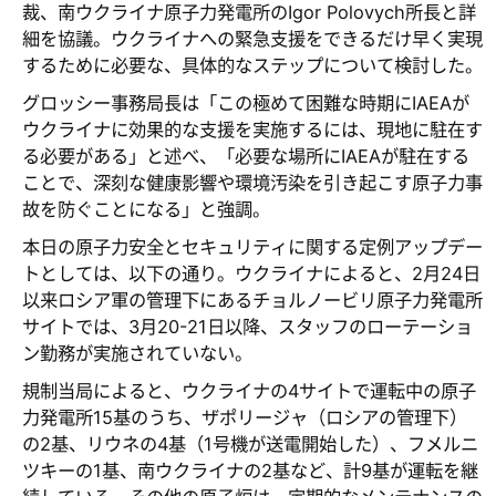
裁、南ウクライナ原子力発電所のIgor Polovych所長と詳
細を協議。ウクライナへの緊急支援をできるだけ早く実現
するために必要な、具体的なステップについて検討した。
グロッシー事務局長は「この極めて困難な時期にIAEAが
ウクライナに効果的な支援を実施するには、現地に駐在す
る必要がある」と述べ、「必要な場所にIAEAが駐在する
ことで、深刻な健康影響や環境汚染を引き起こす原子力事
故を防ぐことになる」と強調。
本日の原子力安全とセキュリティに関する定例アップデー
トとしては、以下の通り。ウクライナによると、2月24日
以来ロシア軍の管理下にあるチョルノービリ原子力発電所
サイトでは、3月20-21日以降、スタッフのローテーショ
ン勤務が実施されていない。
規制当局によると、ウクライナの4サイトで運転中の原子
力発電所15基のうち、ザポリージャ（ロシアの管理下）
の2基、リウネの4基（1号機が送電開始した）、フメルニ
ツキーの1基、南ウクライナの2基など、計9基が運転を継