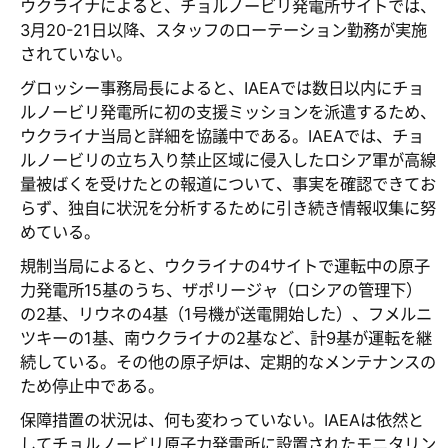
ウクライナによると、チョルノービリ発電所サイトでは、
3月20-21日以降、スタッフのローテーション勤務が実施
されていない。
グロッシー事務局長によると、IAEAでは数日以内にチョ
ルノービリ発電所に初の支援ミッションを派遣するため、
ウクライナ当局と詳細を協議中である。IAEAでは、チョ
ルノービリの立ち入り禁止区域に侵入したロシア軍が高線
量被ばくを受けたとの報道について、事実を確認できてお
らず、独自に状況を分析するために引き続き情報収集に努
めている。
規制当局によると、ウクライナの4サイトで運転中の原子
力発電所15基のうち、ザポリージャ（ロシアの管理下）
の2基、リウネの4基（1号機が送電開始した）、フメルニ
ツキーの1基、南ウクライナの2基など、計9基が運転を継
続している。その他の原子炉は、定期的なメンテナンスの
ため停止中である。
保障措置の状況は、何も変わっていない。IAEAは依然と
してチョルノービリ原子力発電所に設置されたモニタリン