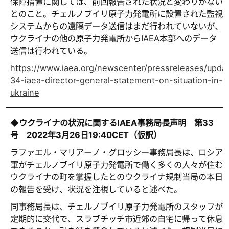
保障措置に関しては、前回報告された状況と変わりがない
とのこと。チェルノブイリ原子力発電所に設置された監視
システムからの遠隔データ送信はまだ行われていないが、
ウクライナの他の原子力発電所からIAEA本部へのデータ
送信は行われている。
https://www.iaea.org/newscenter/pressreleases/upda
34-iaea-director-general-statement-on-situation-in-
ukraine
◆ウクライナの状況に関するIAEA事務局長声明 第33
号 2022年3月26日19:40CET（仮訳）
ラファエル・マリアーノ・グロッシー事務局長は、ロシア
軍がチェルノブイリ原子力発電所で働く多くの人々が住む
ウクライナの町を掌握したとのウクライナ規制当局の本日
の報告を受け、状況を注視していると述べた。
同事務局長は、チェルノブイリ原子力発電所のスタッフが
定期的に交代で、スラブチッチ市近郊の自宅に帰って休息