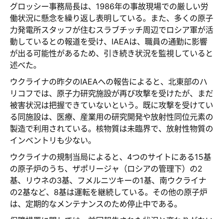
グロッシー事務局長は、1986年の事故現場での厳しい労
働状況に懸念を繰り返し表明している。また、多くの原子
力発電所スタッフが住むスラブチッチ周辺でロシア軍が活
動しているとの報道を受け、IAEAは、職員の通勤に影響
が出る可能性があるため、引き続き状況を監視していると
述べた。
ウクライナの昨夕のIAEAへの報告によると、北東部のハ
リコフでは、原子力研究施設が再び攻撃を受けたが、まだ
被害状況は把握できていないという。既に攻撃を受けてい
る同施設は、医療、産業用の研究開発や放射性同位元素の
製造で利用されている。核物質は未臨界で、放射性物質の
インベントリも少ない。
ウクライナの規制当局によると、4つのサイトにある15基
の原子炉のうち、ザポリージャ（ロシアの管理下）の2
基、リウネの3基、フメルニツキーの1基、南ウクライナ
の2基など、8基は運転を継続している。その他の原子炉
は、定期的なメンテナンスのため停止中である。