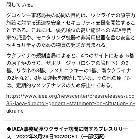
問している。
グロッシー事務局長の訪問の目的は、ウクライナの原子力
施設に対する迅速な安全・セキュリティ支援を開始するこ
とである。これには、優先順位の高い施設へのIAEA専門
家の派遣や、モニタリング機器や非常用機器を含む安全と
セキュリティのための物資の発送が含まれる。
ウクライナの規制当局によると、4つのサイトにある15基
の原子炉のうち、ザポリージャ（ロシアの管理下）の2
基、リウネの3基、フメルニツキーの1基、南ウクライナ
の2基など、8基は運転を継続している。その他の原子炉
は、定期的なメンテナンスのため停止中である。
https://www.iaea.org/newscenter/pressreleases/upda
36-iaea-director-general-statement-on-situation-in-
ukraine
◆IAEA
事務局長ウクライナ訪問に関するプレスリリー
ス
2022
年
3
月
29
日
10:20CET
（一部仮訳）