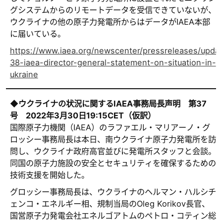
グシステムからのリモートデータを受信できていないが、
ウクライナの他の原子力発電所からはデータがIAEA本部
に届いている。
https://www.iaea.org/newscenter/pressreleases/upda
38-iaea-director-general-statement-on-situation-in-
ukraine
◆ウクライナの状況に関するIAEA事務局長声明 第37
号 2022年3月30日19:15CET（仮訳）
国際原子力機関（IAEA）のラファエル・マリアーノ・グ
ロッシー事務局長は本日、南ウクライナ原子力発電所を訪
問し、ウクライナ政府高官並びに発電所スタッフと会談。
同国の原子力施設の安全とセキュリティを確保するための
技術支援を開始した。
グロッシー事務局長は、ウクライナのヘルマン・ハルシチ
ェンコ・エネルギー相、規制当局のOleg Korikov長官、
国営原子力発電会社エネルゴアトムのペトロ・コティン総