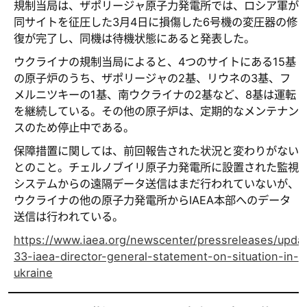
規制当局は、ザポリージャ原子力発電所では、ロシア軍が
同サイトを征圧した3月4日に損傷した6号機の変圧器の修
復が完了し、同機は待機状態にあると発表した。
ウクライナの規制当局によると、4つのサイトにある15基
の原子炉のうち、ザポリージャの2基、リウネの3基、フ
メルニツキーの1基、南ウクライナの2基など、8基は運転
を継続している。その他の原子炉は、定期的なメンテナン
スのため停止中である。
保障措置に関しては、前回報告された状況と変わりがない
とのこと。チェルノブイリ原子力発電所に設置された監視
システムからの遠隔データ送信はまだ行われていないが、
ウクライナの他の原子力発電所からIAEA本部へのデータ
送信は行われている。
https://www.iaea.org/newscenter/pressreleases/upda
33-iaea-director-general-statement-on-situation-in-
ukraine