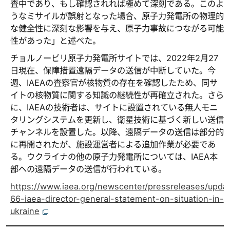
査中であり、もし確認されれば極めて深刻である。このよ
うなミサイルが誤射となった場合、原子力発電所の物理的
な健全性に深刻な影響を与え、原子力事故につながる可能
性があった」と述べた。
チョルノービリ原子力発電所サイトでは、2022年2月27
日現在、保障措置遠隔データの送信が中断していた。今
週、IAEAの査察官が核物質の存在を確認したため、同サ
イトの核物質に関する知識の継続性が再確立された。さら
に、IAEAの技術者は、サイトに設置されている無人モニ
タリングシステムを更新し、衛星技術に基づく新しい送信
チャンネルを設置した。以降、遠隔データの送信は部分的
に再開されたが、施設運営者による追加作業が必要であ
る。ウクライナの他の原子力発電所については、IAEA本
部への遠隔データの送信が行われている。
https://www.iaea.org/newscenter/pressreleases/upda
66-iaea-director-general-statement-on-situation-in-
ukraine