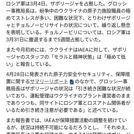
ロシア軍は3月4日、ザポリージャを占拠した。グロッシ
ー事務局長は、紛争中のウクライナの原子力施設職員の極
めてストレスが多い、困難な状況下、とりわけザポリージ
ャとチョルノービリサイトの状況について、繰り返し懸念
を表明している。チョルノービリについては、ロシア軍は
3月31日に撤退するまで5週間占拠していた。
また今月初めには、ウクライナはIAEAに対して、ザポリ
ージャのスタッフの「モラルと精神状態」は「極めて低
い」と報告している。
4月28日に発表された原子力安全やセキュリティ、保障措
置に関する
サマリーリポート
のなかで、グロッシー事
務局長はザポリージャの状況は「引き続き困難な状況が続
いており、運転管理はウクライナのプラント運営者のまま
でありつつも、同サイトにロシア軍とロスアトム関係者が
いるため引き続き注意が必要である」と述べている。
また報告書では、IAEAが保障措置活動の調整を続けてい
るが、状況は持続不可能になるだろうとし、「それゆえ、