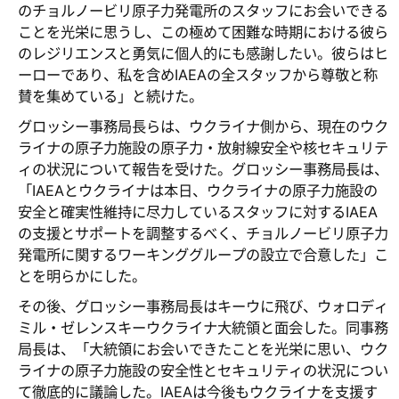
のチョルノービリ原子力発電所のスタッフにお会いできる
ことを光栄に思うし、この極めて困難な時期における彼ら
のレジリエンスと勇気に個人的にも感謝したい。彼らはヒ
ーローであり、私を含めIAEAの全スタッフから尊敬と称
賛を集めている」と続けた。
グロッシー事務局長らは、ウクライナ側から、現在のウク
ライナの原子力施設の原子力・放射線安全や核セキュリテ
ィの状況について報告を受けた。グロッシー事務局長は、
「IAEAとウクライナは本日、ウクライナの原子力施設の
安全と確実性維持に尽力しているスタッフに対するIAEA
の支援とサポートを調整するべく、チョルノービリ原子力
発電所に関するワーキンググループの設立で合意した」こ
とを明らかにした。
その後、グロッシー事務局長はキーウに飛び、ウォロディ
ミル・ゼレンスキーウクライナ大統領と面会した。同事務
局長は、「大統領にお会いできたことを光栄に思い、ウク
ライナの原子力施設の安全性とセキュリティの状況につい
て徹底的に議論した。IAEAは今後もウクライナを支援す