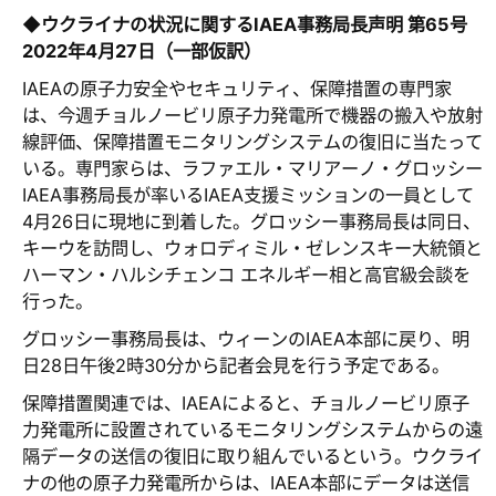
◆ウクライナの状況に関するIAEA事務局長声明 第65号
2022年4月27日（一部仮訳）
IAEAの原子力安全やセキュリティ、保障措置の専門家
は、今週チョルノービリ原子力発電所で機器の搬入や放射
線評価、保障措置モニタリングシステムの復旧に当たって
いる。専門家らは、ラファエル・マリアーノ・グロッシー
IAEA事務局長が率いるIAEA支援ミッションの一員として
4月26日に現地に到着した。グロッシー事務局長は同日、
キーウを訪問し、ウォロディミル・ゼレンスキー大統領と
ハーマン・ハルシチェンコ エネルギー相と高官級会談を
行った。
グロッシー事務局長は、ウィーンのIAEA本部に戻り、明
日28日午後2時30分から記者会見を行う予定である。
保障措置関連では、IAEAによると、チョルノービリ原子
力発電所に設置されているモニタリングシステムからの遠
隔データの送信の復旧に取り組んでいるという。ウクライ
ナの他の原子力発電所からは、IAEA本部にデータは送信