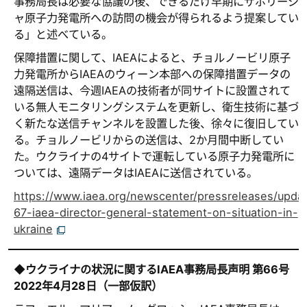
事務局長は必要な協議の後、できるだけ早期にザポリージ
ャ原子力発電所への訪問の機会が得られるよう提案してい
る」と述べている。
保障措置に関して、IAEAによると、チョルノービリ原子
力発電所からIAEAのウィーン本部への保障措置データの
遠隔送信は、今週IAEAの技術者が同サイトに設置されて
いる無人モニタリングシステムを更新し、衛生技術に基づ
く新たな送信チャンネルを設置した後、徐々に復旧してい
る。チョルノービリからの送信は、2か月間中断してい
た。ウクライナの4サイトで運転している原子力発電所に
ついては、遠隔データはIAEAに送信されている。
https://www.iaea.org/newscenter/pressreleases/upda
67-iaea-director-general-statement-on-situation-in-
ukraine
◆ウクライナの状況に関するIAEA事務局長声明 第66号
2022年4月28日（一部仮訳）