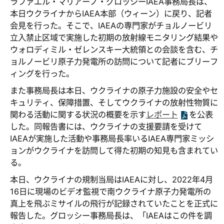
ラファエル・マリアーノ・グロッシーIAEA事務局長は、
本日ウクライナからIAEA本部（ウィーン）に戻り、記者
会見を行った。そこで、IAEAの専門家がチョルノービリ
立入禁止区域で実施した初期の放射線モニタリング結果や
ウォロディミル・ゼレンスキー大統領との会談を含む、チ
ョルノービリ原子力発電所の訪問について記者にブリーフ
ィングを行った。
また事務局長は本日、ウクライナの原子力施設の安全やセ
キュリティ、保障措置、そしてウクライナの放射性物質に
関わる活動に関する状況の概要を示す
レポート
を公表
した。同報告書には、ウクライナの支援要請を受けて
IAEAが実施した活動や事務局長率いるIAEA専門家ミッシ
ョンがウクライナを訪問して得た初期の知見も含まれてい
る。
本日、ウクライナの規制当局はIAEAに対し、2022年4月
16日に現場のビデオ監視で南ウクライナ原子力発電所の
真上を飛ぶミサイルの飛行が記録されていたことを正式に
報告した。グロッシー事務局長は、「IAEAはこの件を調