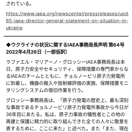
されている。
https://www.iaea.org/newscenter/pressreleases/upda
65-iaea-director-general-statement-on-situation-in-
ukraine
◆
ウクライナの状況に関する
IAEA
事務局長声明
第
64
号
2022
年
4
月
26
日（一部仮訳）
ラファエル・マリアーノ・グロッシーIAEA事務局長は本
日、原子力安全やセキュリティ、保障措置の専門家からな
るIAEAのチームとともに、チョルノービリ原子力発電所
に到着し、機器の搬入や放射線評価の実施、保障措置モニ
タリングシステムの復旧作業を行う。
グロッシー事務局長は、「原子力発電の歴史上、最も深刻
な事故であるチョルノービリ原子力発電所事故から今日が
36年目にあたる。私は、原子力事故の犠牲者とこの地の
再建と保護に精力的に取り組んできた全ての人々に敬意を
表するために、ここに来た」と述べた。また「また、現在