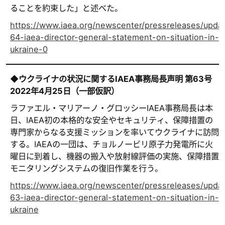
ることを約束した」と述べた。
https://www.iaea.org/newscenter/pressreleases/upda
64-iaea-director-general-statement-on-situation-in-
ukraine-0
◆
ウクライナの状況に関する
IAEA
事務局長声明
第
63
号
2022
年
4
月
25
日（一部仮訳）
ラファエル・マリアーノ・グロッシーIAEA事務局長は本
日、IAEA初の本格的な安全やセキュリティ、保障措置の
専門家からなる支援ミッションを率いてウクライナに訪問
する。IAEAの一団は、チョルノービリ原子力発電所に火
曜日に到着し、機器の搬入や放射線評価の実施、保障措置
モニタリングシステムの復旧作業を行う。
https://www.iaea.org/newscenter/pressreleases/upda
63-iaea-director-general-statement-on-situation-in-
ukraine