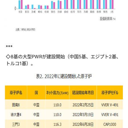
***
◇8基の大型PWRが建設開始（中国5基、エジプト2基、
トルコ1基）。