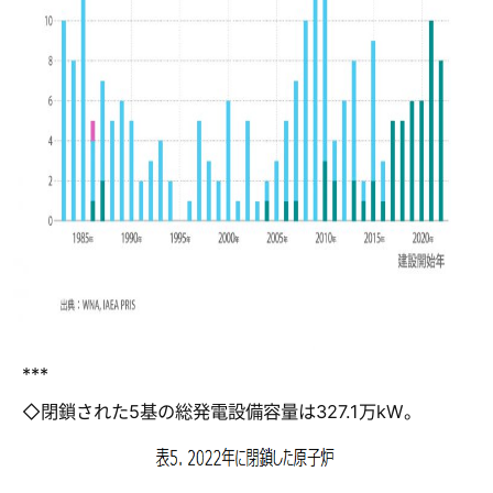
***
◇閉鎖された5基の総発電設備容量は327.1万kW。