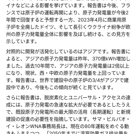
イナなどによる影響を挙げています。報告書は今後、フラ
ンスでは原子炉の運転再開により、原子力発電量が今後2
年間で回復すると予想する一方、2023年4月に商業用原
子炉を全廃したドイツ、そして長引くウクライナ紛争が欧
州の原子力発電量全体に影響を及ぼし続ける、との見方を
示しています。
対照的に開発が活発化しているのはアジアです。報告書に
よると、アジアの原子力発電量は昨年、370億kWh増加し
ました。過去10年間で、アジアの原子力発電量は2倍以上
になり、現状、西・中欧の原子力発電量を上回っていま
す。報告書は、世界で建設中の原子炉の3/4がアジアで建
設中であり、今後もこの傾向が続くと見ています。
さらに報告書は、脱炭素化とユニバーサル・アクセスの達
成には、原子力発電の急速な拡大が必要であるとしたうえ
で、既設原子力発電所の最大限の活用（長期運転）と新規
建設の促進の必要性を指摘しています。サマ・ビルバオ・
イ・レオンWNA事務局長は、現在の80年運転をめぐる動
きもふまえつつ、「2050年までに温室効果ガス排出量を