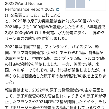
2023(
World Nuclear
Performance Report 2023
)」を発表しました。これによる
と、2022年の原子力発電量は合計2兆5,450億kWhで、
2021年よりも1,000億kWh強減少したものの、6年連続で
2兆5,000億kWh以上を発電、水力発電に次ぐ、世界のク
リーン電力の約1/4を供給しました。
2022年は中国で2基、フィンランド、パキスタン、韓
国、アラブ首長国連邦（UAE）でそれぞれ1基、計6基が
送電を開始し、中国で5基、エジプトで2基、トルコで1基
の計8基が建設を開始しました。一方、英国で3基、米
国、ベルギーでそれぞれ1基、計5基が閉鎖しましたが、4
年ぶりに運転開始した原子炉の数が閉鎖炉の数を上回りま
した。
報告書はまた、2022年の原子力発電量減少の主な要因と
して、原子炉配管の応力腐食割れにより多くの原子炉が停
止したフランスや2021年末に3基が閉鎖したドイツ、そし
てザポリージャ原子力発電所の6基が停止しているウクラ