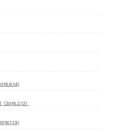
.6.14)
16.2.12）
.1.13)