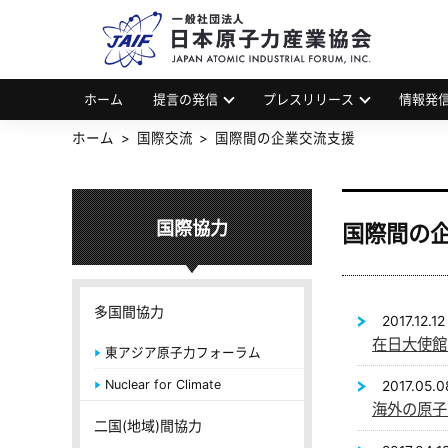
一
JAP
ホーム
提言の発信
プレスリリース
情報発
ホーム
国際交流
国際間の企業交流支援
国際協力
国際間の
多国間協力
2017.12.12
在日大使館
東アジア原子力フォーラム
Nuclear for Climate
2017.05.0
海外の原子
二国(地域)間協力