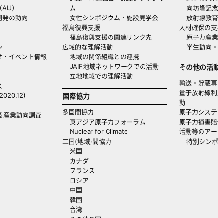
AIJ）
ム
向坊隆記念
開発の動向
女性シンポジウム・施設見学会
放射線教育
福島復興支援
人材確保の支
福島復興支援の関連リンク先
原子力産業
ン
広域的な理解活動
学生動向
せ・イベント情報
地域の関係組織との連携
JAIF地域ネットワークでの活動
その他の活
立地地域での理解活動
輸送・貯蔵専
ス
量子放射線利
20.12)
国際協力
動
多国間協力
原子力システ
る産業動向調査
東アジア原子力フォーラム
原子力損害賠
Nuclear for Climate
活動等のアー
二国(地域)間協力
特別シンポ
米国
カナダ
フランス
ロシア
中国
韓国
台湾