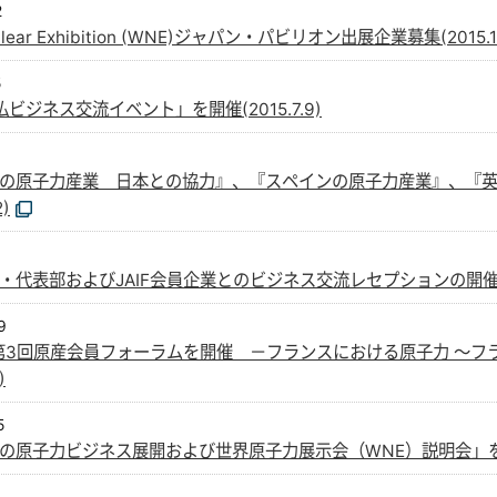
2
uclear Exhibition (WNE)ジャパン・パビリオン出展企業募集(2015.12
5
ビジネス交流イベント」を開催(2015.7.9)
の原子力産業 日本との協力』、『スペインの原子力産業』、『
2)
代表部およびJAIF会員企業とのビジネス交流レセプションの開催(201
9
度第3回原産会員フォーラムを開催 －フランスにおける原子力 ～
)
5
の原子力ビジネス展開および世界原子力展示会（WNE）説明会」を開催(2