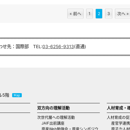
« 前へ
1
2
3
次へ »
わせ先：国際部 TEL:
03-6256-9313
(直通)
ル5階
双方向の理解活動
人材育成・
次世代層への理解活動
人材育成の促
JAIF出前講座
産官学連携
原産Web勉強会・原産シンポジウ
原子力人材