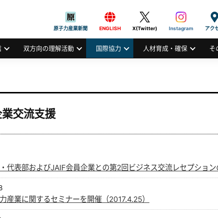
般社団法人
AN ATOMIC INDUSTRIAL FORUM, INC.
原子力産業新聞
ENGLISH
X(Twitter)
Instagram
アク
信
双方向の理解活動
国際協力
人材育成・確保
そ
企業交流支援
・代表部およびJAIF会員企業との第2回ビジネス交流レセプションの開催
8
力産業に関するセミナーを開催（2017.4.25）