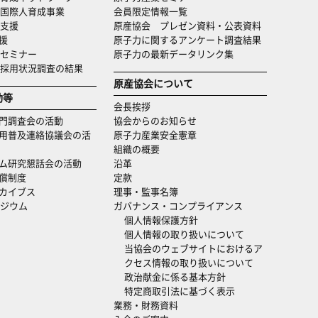
国際人育成事業
会員限定情報一覧
支援
原産協会 プレゼン資料・公表資料
援
原子力に関するアンケート調査結果
セミナー
原子力の最新データリンク集
・採用状況調査の結果
原産協会について
動等
会長挨拶
門調査会の活動
協会からのお知らせ
用普及連絡協議会の活
原子力産業安全憲章
組織の概要
ム研究懇話会の活動
沿革
償制度
定款
カイブス
理事・監事名簿
ジウム
ガバナンス・コンプライアンス
個人情報保護方針
個人情報の取り扱いについて
当協会のウェブサイトにおけるア
クセス情報の取り扱いについて
政治献金に係る基本方針
特定商取引法に基づく表示
業務・財務資料