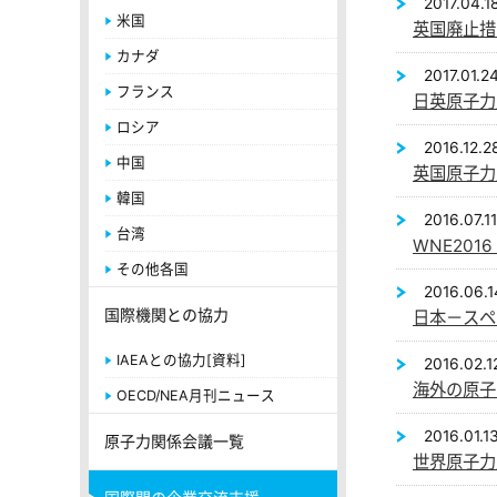
2017.04.1
米国
英国廃止措置
カナダ
2017.01.2
フランス
日英原子力産
ロシア
2016.12.2
中国
英国原子力
韓国
2016.07.11
台湾
WNE201
その他各国
2016.06.1
国際機関との協力
日本－スペ
IAEAとの協力[資料]
2016.02.1
海外の原子
OECD/NEA月刊ニュース
2016.01.1
原子力関係会議一覧
世界原子力展