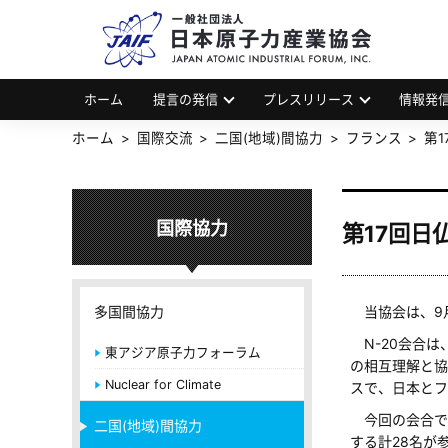
一
JAP
ホーム
提言の発信
プレスリリース
情報発
ホーム
国際交流
二国(地域)間協力
フランス
第1
国際協力
第17回日仏
多国間協力
当協会は、9月
N-20会合は
東アジア原子力フォーラム
の相互理解と協
Nuclear for Climate
スで、日本とフ
今回の会合では
二国(地域)間協力
する計28名が