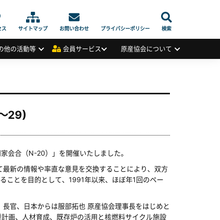
セス
サイトマップ
お問い合わせ
プライバシーポリシー
検索
の他の活動等
会員サービス
原産協会について
～29)
家会合（N-20）」を開催いたしました。
て最新の情報や率直な意見を交換することにより、双方
ことを目的として、1991年以来、ほぼ年1回のペー
）長官、日本からは服部拓也 原産協会理事長をはじめと
援計画、人材育成、既存炉の活用と核燃料サイクル施設