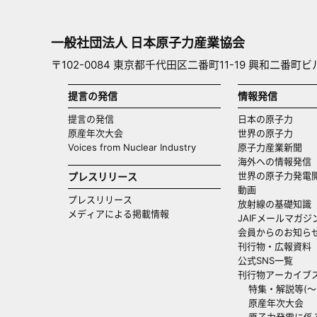
一般社団法人 日本原子力産業協会
〒102-0084 東京都千代田区二番町11-19 興和二番町ビ
提言の発信
情報発信
提言の発信
日本の原子力
原産年次大会
世界の原子力
Voices from Nuclear Industry
原子力産業新聞
海外への情報発信（
世界の原子力発電
プレスリリース
動画
プレスリリース
放射線の基礎知識
メディアによる掲載情報
JAIFメールマガジ
会員からのお知ら
刊行物・広報資料
公式SNS一覧
刊行物アーカイブ
特集・解説等(～20
原産年次大会
原子力発電に係