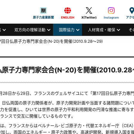
般社団法人
AN ATOMIC INDUSTRIAL FORUM, INC.
原子力産業新聞
ENGLISH
X(Twitter)
Instagram
アク
信
双方向の理解活動
国際協力
人材育成・確保
そ
7回日仏原子力専門家会合(N-20)を開催(2010.9.28～29)
原子力専門家会合(N-20)を開催(2010.9.28
28日から29日、フランスのヴェルサイユにて「第17回日仏原子力専門
、日仏両国の原子力関係者が、原子力開発計画や当面する諸問題につい
力を促進し、ひいては世界の原子力平和利用開発の円滑な推進に寄与する
ランスで交互に開催しているものです。
、フランスからはベルナール･ビゴ原子力・代替エネルギー庁（CEA
参加し、両国のエネルギー・原子力政策や、高速炉開発、新規導入国支