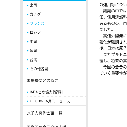
の運用等につい
米国
議論の中では
カナダ
任、使用済燃料
あるものの、両
フランス
ました。
ロシア
高速炉開発に
中国
強化が強調され
後、日本は原子
韓国
またプルトニ
台湾
理し、将来の高
今回の会合の
その他各国
ていく重要性が
国際機関との協力
IAEAとの協力[資料]
OECD/NEA月刊ニュース
原子力関係会議一覧