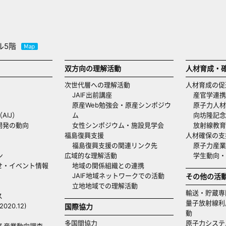
ル5階
双方向の理解活動
人材育成・
次世代層への理解活動
人材育成の促
JAIF出前講座
産官学連携
原産Web勉強会・原産シンポジウ
原子力人材
AIJ）
ム
向坊隆記念
開発の動向
女性シンポジウム・施設見学会
放射線教育
福島復興支援
人材確保の支
福島復興支援の関連リンク先
原子力産業
ン
広域的な理解活動
学生動向
せ・イベント情報
地域の関係組織との連携
JAIF地域ネットワークでの活動
その他の活
立地地域での理解活動
輸送・貯蔵専
ス
量子放射線利
20.12)
国際協力
動
多国間協力
原子力システ
る産業動向調査