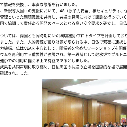
て情報を交換し、率直な議論を行いました。
、新規導入国への支援において、4S（原子力安全、核セキュリティ、
管理といった問題意識を共有し、共通の見解に向けて議論を行っていく
国で協調して責任ある開発のベースとなる高い安全要求を確立し、日仏
ついては、両国とも同時期にNa冷却高速炉プロトタイプを計画してお
ました。また、人的資源が細り財源が限られる中、日仏で緊密に連携し
力機構、仏はCEAを中心として、関係者を含めたワークショップを開
ウムを再利用する重要性が強調され、第一段階として軽水炉でプルトニ
速炉での利用に備える上で有益であるとしました。
成果を共同声明に取り纏め、日仏両国の共通の立場を国際的な場で展開
確認されました。