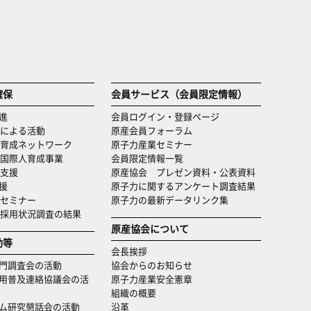
確保
会員サービス（会員限定情報）
進
会員ログイン・登録ページ
による活動
原産会員フォーラム
育成ネットワーク
原子力産業セミナー
国際人育成事業
会員限定情報一覧
支援
原産協会 プレゼン資料・公表資料
援
原子力に関するアンケート調査結果
セミナー
原子力の最新データリンク集
・採用状況調査の結果
原産協会について
動等
会長挨拶
門調査会の活動
協会からのお知らせ
用普及連絡協議会の活
原子力産業安全憲章
組織の概要
ム研究懇話会の活動
沿革