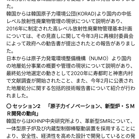
た。
韓国からは韓国原子力環境公団(KORAD)より国内の中低
レベル放射性廃棄物管理の現状について説明があり、
2016年に制定された高レベル放射性廃棄物管理基本計画
については、その見直しに関して今年3月に再検討委員会
によって政府への勧告書が提出されたとの報告がありまし
た。
日本からは原子力発電環境整備機構（NUMO）より国内
の地層処分事業の概要や管理の現状について説明があり、
最終処分地選定の動きとして2020年に寿都町と神恵内村
で文献調査が開始されたこと、また、今年2月に公表され
た地層処分に関する包括的技術報告書について紹介が行わ
れました。
〇 セッション2 「原子力イノベーション、新型炉・ＳＭ
Ｒ開発の動向」
韓国からはKHNP中央研究所より、革新型SMRについて、
一体型原子炉及び内蔵型制御棒駆動装置を採用することに
より、安全性、経済性を高めた設計で開発しているとの発