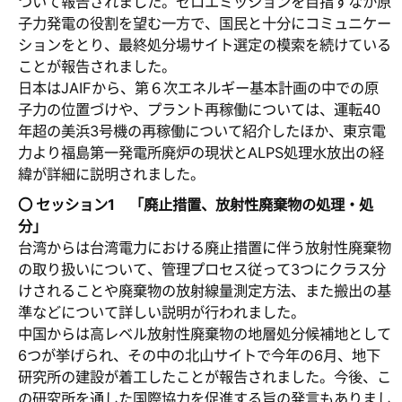
ついて報告されました。ゼロエミッションを目指すなか原
子力発電の役割を望む一方で、国民と十分にコミュニケー
ションをとり、最終処分場サイト選定の模索を続けている
ことが報告されました。
日本はJAIFから、第６次エネルギー基本計画の中での原
子力の位置づけや、プラント再稼働については、運転40
年超の美浜3号機の再稼働について紹介したほか、東京電
力より福島第一発電所廃炉の現状とALPS処理水放出の経
緯が詳細に説明されました。
〇 セッション1 「廃止措置、放射性廃棄物の処理・処
分」
台湾からは台湾電力における廃止措置に伴う放射性廃棄物
の取り扱いについて、管理プロセス従って3つにクラス分
けされることや廃棄物の放射線量測定方法、また搬出の基
準などについて詳しい説明が行われました。
中国からは高レベル放射性廃棄物の地層処分候補地として
6つが挙げられ、その中の北山サイトで今年の6月、地下
研究所の建設が着工したことが報告されました。今後、こ
の研究所を通した国際協力を促進する旨の発言もありまし