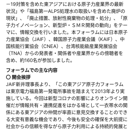
－19対策を含めた東アジアにおける原子力産業界の最新
状況」や「福島第一ALPS処理水の取扱いを含めた廃炉の
現状」、「廃止措置、放射性廃棄物の処理・処分」、「原
子力イノベーション、新型炉・ＳＭＲ開発の動向」をテー
マに、情報交換を行いました。本フォーラムには日本原子
力産業協会（JAIF）、韓国原子力産業会議（KAIF）、中
国核能行業協会（CNEA）、台湾核能級産業発展協会
（TNA）からの発表者・関係者や産業界からの傍聴者を
含め、約160名が参加しました。
フォーラムでの主な内容
〇 開会挨拶
JAIF新井理事長より、「この東アジア原子力フォーラム
は東京電力福島第一発電所事故を踏まえて2013年より実
施している。今回は新型コロナの影響によりオンライン開
催だが情報共有・連携促進をはかる場として一衣帯水の関
係にある東アジアの仲間が率直に意見交換することのでき
る大変有意義な機会であり、今後も安全の確保を大前提に
社会からの信頼を得ながら原子力利用による持続的発展と