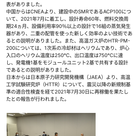
表がありました。
中国からはCNEAより、建設中のSMRであるACP100につ
いて、2021年7月に着工し、設計寿命60年、燃料交換周
期24ヵ月、設備利用率90％以上の設計で16組の蒸気発生
器があり、二重の配管を使った新しく効率のよい技術であ
るとの説明がありました。また、高温ガス炉のHTR-PM-
200については、1次系の冷却材はヘリウムであり、炉心
入口のヘリウム温度は250℃、出口温度は750℃に達
し、発電機1基をモジュールユニット2基で共有する設計
であるとの説明がありました。
日本からは日本原子力研究開発機構（JAEA）より、高温
工学試験研究炉（HTTR）について、震災以降の新規制基
準の適合性検査を経て2021年7月30日に再稼働を果たし
たとの報告が行われました。