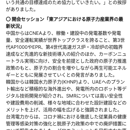
いう共通の目標達成のため協力していきたい。」との挨拶
がありました。
〇 開会セッション「東アジアにおける原子力産業界の最
新状況」
中国からはCNEAより、稼働・建設中の発電基数や発電
量、安全運転実績が世界トップクラスを誇ること、第3世
代AP1000やEPR、第4世代高速ガス炉・冷却炉の初臨界
達成など先進的な新技術導入の紹介のほか、カーボンニュ
ートラル実現に向け、安全を前提とした政府の原子力推進
政策のもと、原子力の割合を増やしながら再生可能エネル
ギーとともに発展させていくとの発言がありました。
韓国からは韓国水力原子力(KHNP)より、UAEへのプラン
ト輸出など積極的な海外進出や、発電所内のロボット等デ
ジタル技術開発が紹介され、SMRについては高い安全性
や建設費用の削減、様々な地域に合わせた設計建設などの
メリットを上げ、活用の幅を広げると強調されました。
台湾電力からは、コロナ禍における徹底した従業員の健康
管理等感染対策の強化と脱原子力政策の中での廃炉措置に