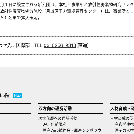
月１日に設立される新公団は、本社と事業所と放射性廃棄物研究センタ
放射性廃棄物処分施設（月城原子力環境管理センター）は、事業所とし
６０名まで拡大予定。
わせ先：国際部 TEL:
03-6256-9313
(直通)
ル5階
双方向の理解活動
人材育成・
次世代層への理解活動
人材育成の促
JAIF出前講座
産官学連携
原産Web勉強会・原産シンポジウ
原子力人材