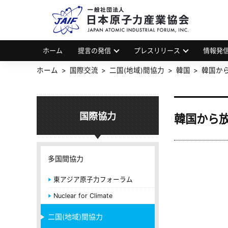
一
JAP
ホーム
提言の発信
プレスリリース
情報発
ホーム
国際交流
二国(地域)間協力
韓国
韓国から
国際協力
韓国から放
多国間協力
東アジア原子力フォーラム
Nuclear for Climate
二国(地域)間協力