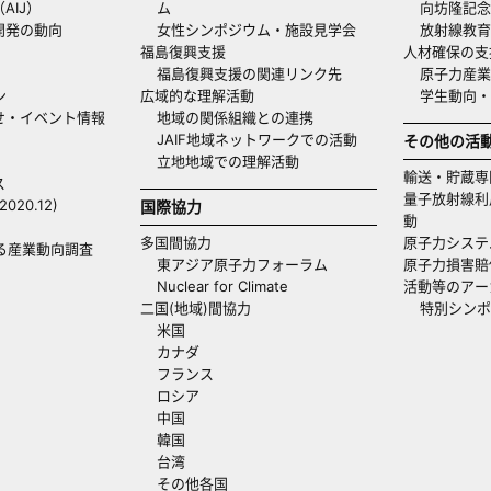
AIJ）
ム
向坊隆記念
開発の動向
女性シンポジウム・施設見学会
放射線教育
福島復興支援
人材確保の支
福島復興支援の関連リンク先
原子力産業
ン
広域的な理解活動
学生動向
せ・イベント情報
地域の関係組織との連携
JAIF地域ネットワークでの活動
その他の活
立地地域での理解活動
輸送・貯蔵専
ス
量子放射線利
20.12)
国際協力
動
多国間協力
原子力システ
る産業動向調査
東アジア原子力フォーラム
原子力損害賠
Nuclear for Climate
活動等のアー
二国(地域)間協力
特別シンポ
米国
カナダ
フランス
ロシア
中国
韓国
台湾
その他各国