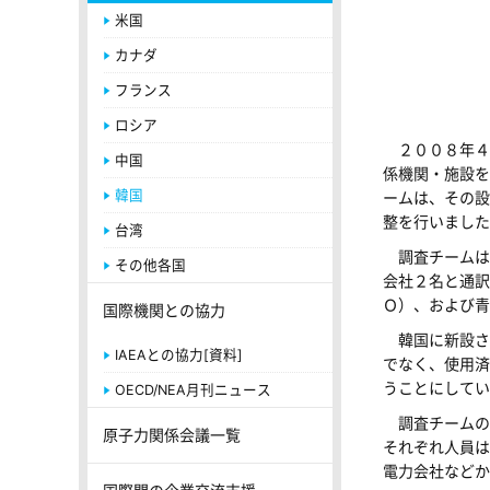
米国
カナダ
フランス
ロシア
２００８年４
中国
係機関・施設を
韓国
ームは、その設
整を行いました
台湾
調査チームは
その他各国
会社２名と通訳
Ｏ）、および青
国際機関との協力
韓国に新設さ
IAEAとの協力[資料]
でなく、使用済
うことにしてい
OECD/NEA月刊ニュース
調査チームの
原子力関係会議一覧
それぞれ人員は
電力会社などか