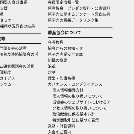
国際人育成事業
会員限定情報一覧
支援
原産協会 プレゼン資料・公表資料
援
原子力に関するアンケート調査結果
セミナー
原子力の最新データリンク集
・採用状況調査の結果
原産協会について
動等
会長挨拶
門調査会の活動
協会からのお知らせ
用普及連絡協議会の活
原子力産業安全憲章
組織の概要
ム研究懇話会の活動
沿革
償制度
定款
カイブス
理事・監事名簿
ジウム
ガバナンス・コンプライアンス
個人情報保護方針
個人情報の取り扱いについて
当協会のウェブサイトにおけるア
クセス情報の取り扱いについて
政治献金に係る基本方針
特定商取引法に基づく表示
業務・財務資料
入会のご案内