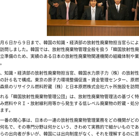
月６日から９日まで、韓国の知識・経済部の放射性廃棄物担当官らによ
訪問しました。韓国では、放射性廃棄物管理全般を扱う「韓国放射性廃
立準備のため、実績のある日本の放射性廃棄物関連機関の組織体制や業
。
、知識・経済部の放射性廃棄物担当官、韓国水力原子力（株）の放射性
の計６名で構成。東京の原子力環境整備促進・資金管理センター、原燃
森県のリサイクル燃料貯蔵（株）と日本原燃株式会社六ヶ所施設を訪問
れる「韓国放射性廃棄物管理公団」は、放射性廃棄物管理法の基づく特
み燃料やＲＩ・放射線利用等から発生する低レベル廃棄物の貯蔵・処分
ます。
一番の関心事は、日本の一連の放射性廃棄物管理業務をどの機関がどの
何名で、その専門分野は何かという、きわめて実務的で細かいものであ
らの出向者が多いが、韓国には出向制度がなく、それを理解するのに苦