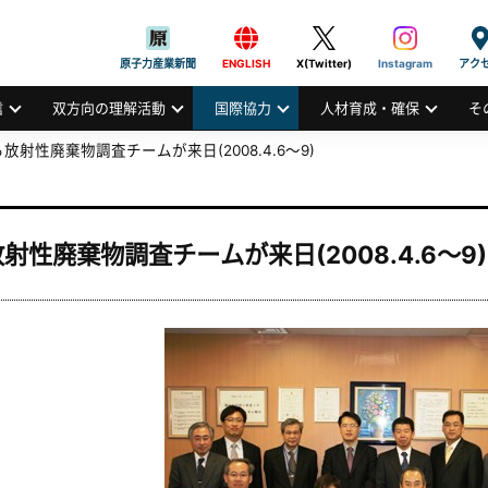
般社団法人
AN ATOMIC INDUSTRIAL FORUM, INC.
原子力産業新聞
ENGLISH
X(Twitter)
Instagram
アク
信
双方向の理解活動
国際協力
人材育成・確保
そ
放射性廃棄物調査チームが来日(2008.4.6～9)
射性廃棄物調査チームが来日(2008.4.6～9)