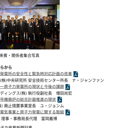
来賓・関係者集合写真
らから
発電所の安全性と緊急時対応計画の改善
(株)中央研究所 安全技術センター所長 ナ・ジャンファン
一原子力発電所の現状と今後の課題
ディングス(株) 執行役副社長 増田尚宏
号機廃炉の総合計画推進の現状
株) 廃止措置事業室長 ユ・ジョンム
電気事業と原子力発電に関する取組
 理事・事務局長代理 富岡義博
原子力産業新聞記事