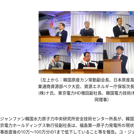
（左上から：韓国原産カン常勤副会長、日本原産
業通商資源部ペク大臣、資源エネルギー庁保坂次
(株)ナ氏、東京電力HD増田副社長、韓国電力技術(
岡理事）
ジャンファン韓国水力原子力中央研究所安全技術センター所長が、韓国
京電力ホールディングス執行役副社長は、福島第一原子力発電所の現状
事故直後の10万～100万分の1まで低下していること等を報告。ユ・