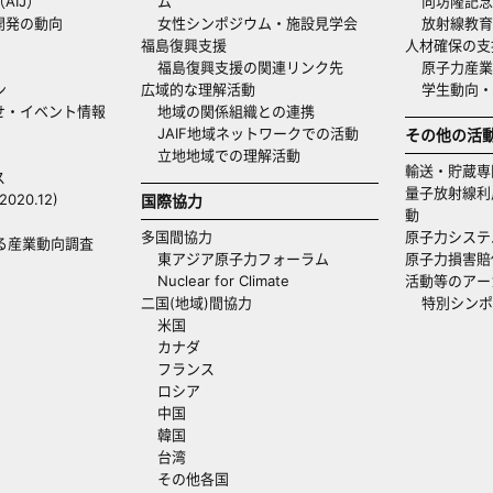
AIJ）
ム
向坊隆記念
開発の動向
女性シンポジウム・施設見学会
放射線教育
福島復興支援
人材確保の支
福島復興支援の関連リンク先
原子力産業
ン
広域的な理解活動
学生動向
せ・イベント情報
地域の関係組織との連携
JAIF地域ネットワークでの活動
その他の活
立地地域での理解活動
輸送・貯蔵専
ス
量子放射線利
20.12)
国際協力
動
多国間協力
原子力システ
る産業動向調査
東アジア原子力フォーラム
原子力損害賠
Nuclear for Climate
活動等のアー
二国(地域)間協力
特別シンポ
米国
カナダ
フランス
ロシア
中国
韓国
台湾
その他各国