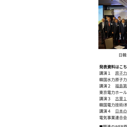
日韓
発表資料はこち
講演１
原子力
韓国水力原子力
講演２
福島第
東京電力ホール
講演３
古里１
韓国電力技術(
講演４
日本の
電気事業連合会
■関連のWEB