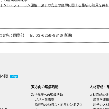
イント・フォーラム開催 原子力安全や廃炉に関する最新の知見を共有
わせ先：国際部 TEL:
03-6256-9313
(直通)
ル5階
双方向の理解活動
人材育成・
次世代層への理解活動
人材育成の促
JAIF出前講座
産官学連携
原産Web勉強会・原産シンポジウ
原子力人材