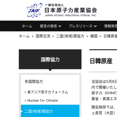
一
JAP
ホーム
提言の発信
プレスリリース
情報発
ホーム
国際交流
二国(地域)間協力
韓国
日韓原産
国際協力
日韓原産 
多国間協力
当協会は5月8
内で開催いたし
東アジア原子力フォーラム
原子力（KHN
業省・資源エネ
Nuclear for Climate
開会挨拶では、
二国(地域)間協力
ュ長官（大臣）