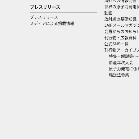
海外への情報発信（
世界の原子力発電
プレスリリース
動画
プレスリリース
放射線の基礎知識
メディアによる掲載情報
JAIFメールマガジ
会員からのお知ら
刊行物・広報資料
公式SNS一覧
刊行物アーカイブ
特集・解説等(～20
原産年次大会
原子力発電に係
輸送法令集