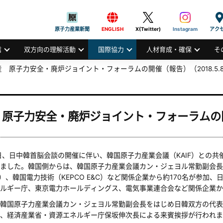
般社団法人
AN ATOMIC INDUSTRIAL FORUM, INC.
原子力産業新聞
ENGLISH
X(Twitter)
Instagram
アク
信
双方向の理解活動
国際協力
人材育成・確保
そ
 原子力安全・廃炉ジョイント・フォーラムの開催（報告）（2018.5.
原子力安全・廃炉ジョイント・フォーラムの開催
日、日中韓首脳会談の開催に伴い、韓国原子力産業会議（KAIF）との
ました。韓国側からは、韓国原子力産業会議カン・ジェヨル常勤副会長を
P）、韓国電力技術（KEPCO E&C）など関係企業から約170名が参
ルギー庁、東京電力ホールディングス、電気事業連合会など関係企業か
韓国原子力産業会議カン・ジェヨル常勤副会長をはじめ日韓双方の代表
、経済産業省・資源エネルギー庁保坂伸次長による来賓挨拶が行われま