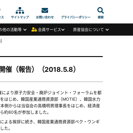
セス
サイトマップ
お問い合わせ
プライバシーポリシー
検索
の他の活動等
会員サービス
原産協会について
8）
（報告）（2018.5.8）
共催により原子力安全・廃炉ジョイント・フォーラムを都
はじめ、韓国産業通商資源部（MOTIE）、韓国水力
加、日本側からは当協会の高橋明男理事長をはじめ、経済産
ら約80名が参加しました。
による挨拶に続き、韓国産業通商資源部ペク・ウンギ
した。