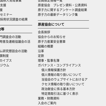
国際人育成事業
会員限定情報一覧
支援
原産協会 プレゼン資料・公表資料
援
原子力に関するアンケート調査結果
セミナー
原子力の最新データリンク集
・採用状況調査の結果
原産協会について
動等
会長挨拶
門調査会の活動
協会からのお知らせ
用普及連絡協議会の活
原子力産業安全憲章
組織の概要
ム研究懇話会の活動
沿革
償制度
定款
カイブス
理事・監事名簿
ジウム
ガバナンス・コンプライアンス
個人情報保護方針
個人情報の取り扱いについて
当協会のウェブサイトにおけるア
クセス情報の取り扱いについて
政治献金に係る基本方針
特定商取引法に基づく表示
業務・財務資料
入会のご案内