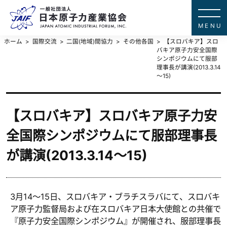
一般社団法
JAPAN ATOMIC IN
ホーム
国際交流
二国(地域)間協力
その他各国
【スロバキア】スロ
バキア原子力安全国際
シンポジウムにて服部
理事長が講演(2013.3.14
～15)
【スロバキア】スロバキア原子力安
全国際シンポジウムにて服部理事長
が講演(2013.3.14～15)
3月14～15日、スロバキア・ブラチスラバにて、スロバキ
ア原子力監督局および在スロバキア日本大使館との共催で
『原子力安全国際シンポジウム』が開催され、服部理事長