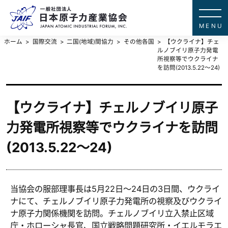
一般社団法
JAPAN ATOMIC IN
ホーム
国際交流
二国(地域)間協力
その他各国
【ウクライナ】チェ
ルノブイリ原子力発電
所視察等でウクライナ
を訪問(2013.5.22～24)
【ウクライナ】チェルノブイリ原子
力発電所視察等でウクライナを訪問
(2013.5.22～24)
当協会の服部理事長は5月22日～24日の3日間、ウクライ
ナにて、チェルノブイリ原子力発電所の視察及びウクライ
ナ原子力関係機関を訪問。チェルノブイリ立入禁止区域
庁・ホローシャ長官、国立戦略問題研究所・イエルモラエ