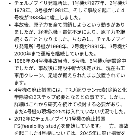
チェルノブイリ発電所は、1号機が1977年、2号機が
1978年、3号機が1981年、そして事故を起こした4
号機が1983年に竣工しました。
事故後、原子力を全て閉鎖しようという動きがあり
ましたが、経済危機・電気不足により、原子力を継
続することとなりました。ちなみに、チェルノブイ
リ発電所1号機が1996年、2号機が1991年、3号機が
2000年まで運転を継続していました。
1986年の4号機事故当時、5号機、6号機が建設途中
でしたが、事故後に建設中断が決定され、現在も工
事用クレーン、足場が据えられたまま放置されてい
ます。
4号機の廃止措置には、TRU(超ウラン元素)除染と化
学除染の2ステップ必要となるとの事です。しかし、
詳細はこれから研究を続けて検討する必要があり、
まだ4号機の現場の25%は入れていない状況でした。
2012年にチェルノブイリ1号機の廃止措置
FS(feasibility study)を開始しています。一方、事故
を起こした4号機については、2045年に廃止措置を