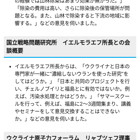
の経験では山林除染はあまり効果が無かった。」
「除染の費用は高い、さらに除染後の保管場所が問
題となる。また、山林で除染すると下流の地域に影
響する。」などの意見を伺いました。
国立戦略問題研究所 イエルモラエフ所長との会
談概要
イエルモラエフ所長からは、「ウクライナと日本の
専門家が一緒に“濃縮しないウランを使った研究”を
してはどうか。」「日本と共同のプロジェクトを行
い、チェルノブイリと福島とに有効ではないか。例
えば、汚染水処理とかはどうか。」「サマースクー
ルを行って、例えば、福島に2～3週間集まり、講義
やセミナーをして意見交換することはできない
か。」などの意見を伺いました。
ウクライナ原子力フォーラム リャブツェフ理事