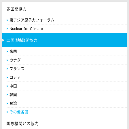
多国間協力
東アジア原子力フォーラム
Nuclear for Climate
二国(地域)間協力
米国
カナダ
フランス
ロシア
中国
韓国
台湾
その他各国
国際機関との協力