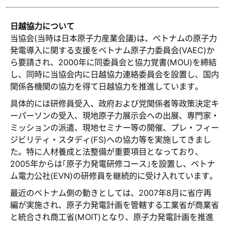
日越協力について
当協会(当時は日本原子力産業会議)は、ベトナムの原子力
発電導入に関する支援をベトナム原子力委員会(VAEC)か
ら要請され、2000年に同委員会と協力覚書(MOU)を締結
し、同時に当協会内に日越協力連絡委員会を設置し、国内
関係各機関の協力を得て日越協力を推進しています。
具体的には研修員受入、政府および党関係者等政策決定キ
ーパーソンの受入、現地原子力展示会への出展、専門家・
ミッションの派遣、現地セミナー等の開催、プレ・フィー
ジビリティ・スタディ(FS)への協力等を実施してきまし
た。特に人材養成と法整備が重要項目となっており、
2005年からは｢原子力発電研修コース｣を設置し、ベトナ
ム電力公社(EVN)の研修員を継続的に受け入れています。
最近のベトナム側の動きとしては、2007年8月に省庁再
編が実施され、原子力発電計画を管轄する工業省が商業省
と統合され商工省(MOIT)となり、原子力発電計画を推進