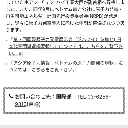
していたホアン･チュン･ハイ工業大臣が副首相へ昇格しま
した。また、同年9月にベトナム電力公社に原子力発電・
再生可能エネルギー計画先行投資委員会(NRPB)が発足
し、徐々に原子力発電導入に向けた体制が整備されつつあ
ります。
「
第３回国際原子力発電展示会（於ハノイ）参加と( 日
本代表団派遣概要報告」については、こちらをご覧下さ
い。
「アジア原子力情報 ベトナムの原子力開発の現状」に
ついては、こちらをご覧下さい。
お問い合わせ先：国際部 TEL:
03-6256-
9313
(直通)