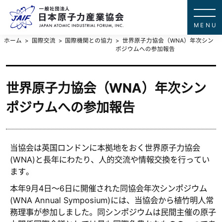
一般社団法
JAPAN ATOMIC IN
ホーム
国際交流
国際機関との協力
世界原子力協会（WNA）年次シン
ポジウムへの参加報告
世界原子力協会（WNA）年次シン
ポジウムへの参加報告
当協会は英国ロンドンに本拠地をおく世界原子力協会
(WNA)と長年にわたり、人的交流や情報交換を行ってい
ます。
本年9月4日～6日に開催された同協会年次シンポジウム
(WNA Annual Symposium)には、当協会から植竹明人常
務理事が参加しました。同シンポジウムは民間主催の原子