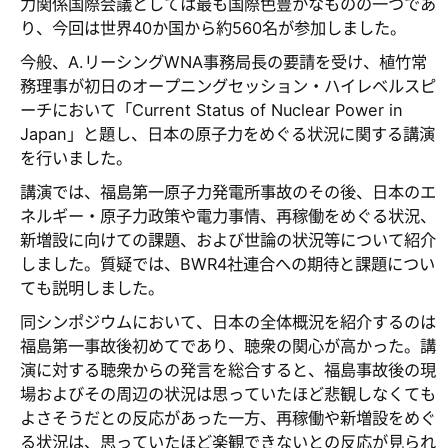
力関係国際会議としては最も国際色豊かなものの一つであ
り、今回は世界40か国から約560名が参加しました。
今般、A.リーシングWNA事務局長の要請を受け、植竹常
務理事が初日のオープニングセッション・ハイレベルスピ
ーチにおいて「Current Status of Nuclear Power in
Japan」と題し、日本の原子力をめぐる状況に関する講演
を行いました。
講演では、福島第一原子力発電所事故のその後、日本のエ
ネルギー・原子力政策や電力事情、再稼働をめぐる状況、
新増設に向けての課題、および世論の状況等について紹介
しました。質疑では、BWR4社連合への期待と課題につい
ても説明しました。
同シンポジウムにおいて、日本の全体概況を紹介するのは
福島第一事故後初めてであり、聴衆の関心が高かった。講
演に対する聴衆からの発言を総合すると、福島事故後の現
場およびその周辺の状況は思っていたほど悲観しなくても
よさそうだとの反応があった一方、再稼働や新増設をめぐ
る状況は、思っていたほど楽観できないとの反応が見られ