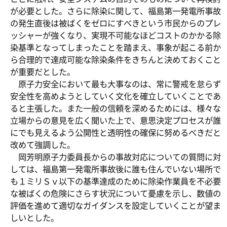
が必要とした。さらに除染に関して、福島第一発電所事故
の発生直後は被ばくをゼロにすべきという市民からのプレ
ッシャーが強くなり、実現不可能なほどコストのかかる除
染基準となってしまったことを踏まえ、事象が起こる前か
ら合理的で達成可能な除染条件をきちんと決めておくこと
が重要だとした。
原子力安全において最も大事なのは、常に警戒を怠らず
安全性を高めようとしていく文化を確立していくことであ
ると主張した。また一般の信頼を深めるためには、様々な
立場からの意見を広く聞いた上で、意思決定プロセスが誰
にでも見えるよう公開性と透明性の確保に努めるべきだと
改めて強調した。
岡芳明原子力委員長からの事故対応についての質問に対
しては、福島第一発電所事故後に誰も住んでいない場所で
も１ミリＳｖ以下の基準達成のために除染作業員を不必要
な被ばくの危険にさらす状況について憂慮を示し、数値の
評価を進めて適切なガイダンスを設定していくことが望ま
しいとした。