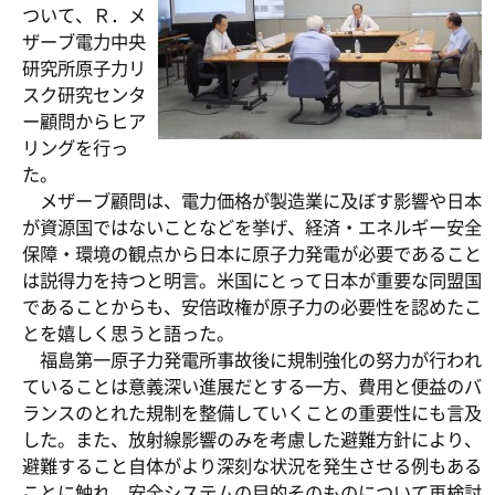
ついて、Ｒ．メ
ザーブ電力中央
研究所原子力リ
スク研究センタ
ー顧問からヒア
リングを行っ
た。
メザーブ顧問は、電力価格が製造業に及ぼす影響や日本
が資源国ではないことなどを挙げ、経済・エネルギー安全
保障・環境の観点から日本に原子力発電が必要であること
は説得力を持つと明言。米国にとって日本が重要な同盟国
であることからも、安倍政権が原子力の必要性を認めたこ
とを嬉しく思うと語った。
福島第一原子力発電所事故後に規制強化の努力が行われ
ていることは意義深い進展だとする一方、費用と便益のバ
ランスのとれた規制を整備していくことの重要性にも言及
した。また、放射線影響のみを考慮した避難方針により、
避難すること自体がより深刻な状況を発生させる例もある
ことに触れ、安全システムの目的そのものについて再検討