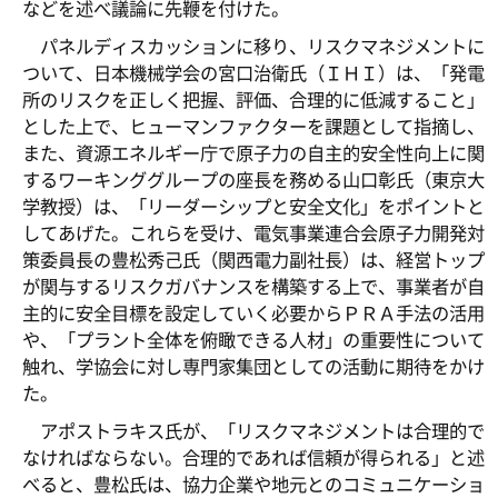
などを述べ議論に先鞭を付けた。
パネルディスカッションに移り、リスクマネジメントに
ついて、日本機械学会の宮口治衛氏（ＩＨＩ）は、「発電
所のリスクを正しく把握、評価、合理的に低減すること」
とした上で、ヒューマンファクターを課題として指摘し、
また、資源エネルギー庁で原子力の自主的安全性向上に関
するワーキンググループの座長を務める山口彰氏（東京大
学教授）は、「リーダーシップと安全文化」をポイントと
してあげた。これらを受け、電気事業連合会原子力開発対
策委員長の豊松秀己氏（関西電力副社長）は、経営トップ
が関与するリスクガバナンスを構築する上で、事業者が自
主的に安全目標を設定していく必要からＰＲＡ手法の活用
や、「プラント全体を俯瞰できる人材」の重要性について
触れ、学協会に対し専門家集団としての活動に期待をかけ
た。
アポストラキス氏が、「リスクマネジメントは合理的で
なければならない。合理的であれば信頼が得られる」と述
べると、豊松氏は、協力企業や地元とのコミュニケーショ