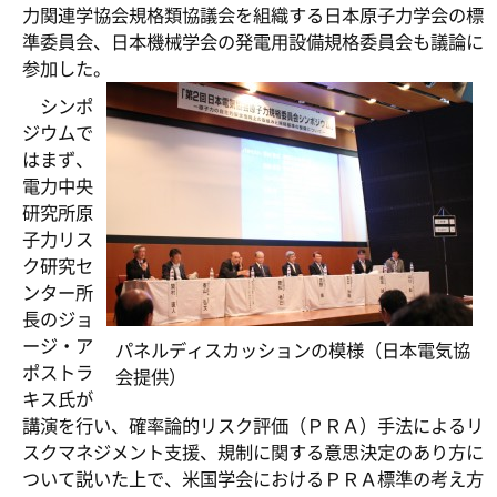
力関連学協会規格類協議会を組織する日本原子力学会の標
準委員会、日本機械学会の発電用設備規格委員会も議論に
参加した。
シンポ
ジウムで
はまず、
電力中央
研究所原
子力リス
ク研究セ
ンター所
長のジョ
ージ・ア
パネルディスカッションの模様（日本電気協
ポストラ
会提供）
キス氏が
講演を行い、確率論的リスク評価（ＰＲＡ）手法によるリ
スクマネジメント支援、規制に関する意思決定のあり方に
ついて説いた上で、米国学会におけるＰＲＡ標準の考え方