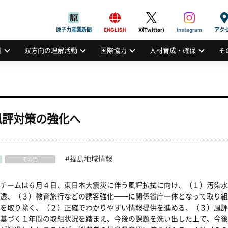
般社団法人
AN ATOMIC INDUSTRIAL FORUM, INC.
原子力産業新聞
ENGLISH
X(Twitter)
Instagram
アク
信
双方向の理解活動
国際協力
人材育成・確保
そ
風評対策の強化へ
福島地域情報
その他
チームは６月４日、東日本大震災に伴う風評払拭に向け、（１）汚染水
透、（３）教育旅行などの誘客強化――に関係省庁一体となって取り組
を取り除く、（２）正確でわかりやすい情報提供を進める、（３）風評
基づく１年間の取組状況を踏まえ、今後の課題を洗い出した上で、今後