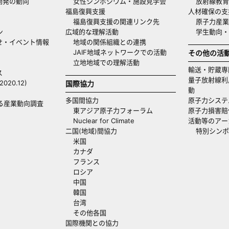
開発の動向
女性シンポジウム・施設見学会
放射線教育
福島復興支援
人材確保の支
福島復興支援の関連リンク先
原子力産業
ン
広域的な理解活動
学生動向
せ・イベント情報
地域の関係組織との連携
JAIF地域ネットワークでの活動
その他の活
立地地域での理解活動
輸送・貯蔵専
ス
量子放射線利
20.12)
国際協力
動
多国間協力
原子力システ
る産業動向調査
東アジア原子力フォーラム
原子力損害賠
Nuclear for Climate
活動等のアー
二国(地域)間協力
特別シンポ
米国
カナダ
フランス
ロシア
中国
韓国
台湾
その他各国
国際機関との協力