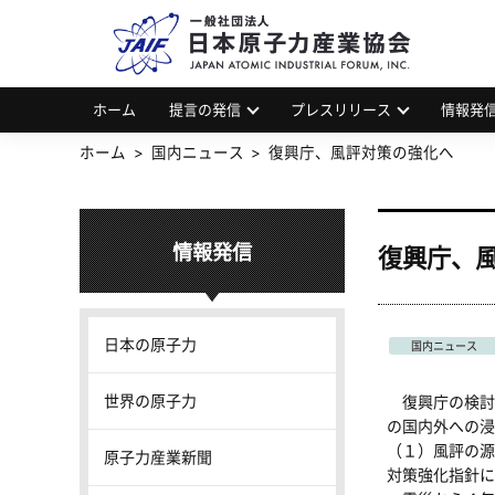
一
JAP
ホーム
提言の発信
プレスリリース
情報発
ホーム
国内ニュース
復興庁、風評対策の強化へ
情報発信
復興庁、
日本の原子力
国内ニュース
世界の原子力
復興庁の検討
の国内外への浸
（１）風評の源
原子力産業新聞
対策強化指針に