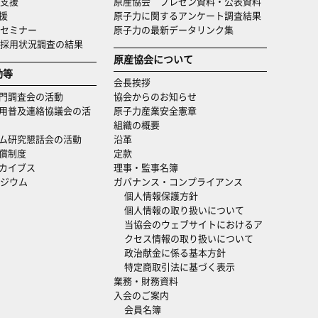
支援
原産協会 プレゼン資料・公表資料
援
原子力に関するアンケート調査結果
セミナー
原子力の最新データリンク集
・採用状況調査の結果
原産協会について
動等
会長挨拶
門調査会の活動
協会からのお知らせ
用普及連絡協議会の活
原子力産業安全憲章
組織の概要
ム研究懇話会の活動
沿革
償制度
定款
カイブス
理事・監事名簿
ジウム
ガバナンス・コンプライアンス
個人情報保護方針
個人情報の取り扱いについて
当協会のウェブサイトにおけるア
クセス情報の取り扱いについて
政治献金に係る基本方針
特定商取引法に基づく表示
業務・財務資料
入会のご案内
会員名簿