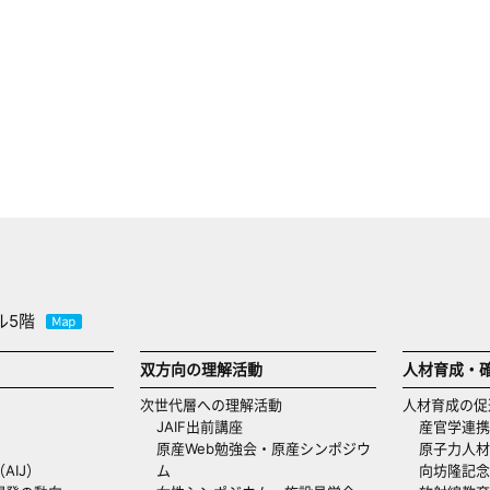
ル5階
双方向の理解活動
人材育成・
次世代層への理解活動
人材育成の促
JAIF出前講座
産官学連携
原産Web勉強会・原産シンポジウ
原子力人材
AIJ）
ム
向坊隆記念