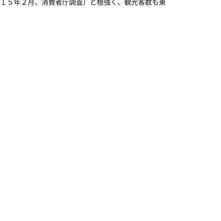
１５年２月、消費者庁調査）と根強く、観光客数も東