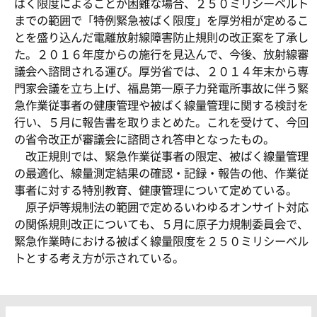
ばく限度によることが困難な場合、２５０ミリシーベルト
までの範囲で「特例緊急被ばく限度」を厚労相が定めるこ
とを盛り込んだ電離放射線障害防止規則の改正案を了承し
た。２０１６年度からの施行を見込んで、今後、放射線審
議会へ諮問される運び。厚労省では、２０１４年末から専
門家会議を立ち上げ、福島第一原子力発電所事故に伴う緊
急作業従事者の健康管理や被ばく線量管理に関する検討を
行い、５月に報告書を取りまとめた。これを受けて、今回
の省令改正が審議会に諮問され答申となったもの。
改正規則では、緊急作業従事者の限定、被ばく線量管理
の最適化、線量測定結果の確認・記録・報告の他、作業従
事者に対する特別教育、健康管理について定めている。
原子炉等規制法の範囲で定めるいわゆるオンサイト対応
の関係規則改正についても、５月に原子力規制委員会で、
緊急作業時における被ばく線量限度を２５０ミリシーベル
トとする考え方が示されている。