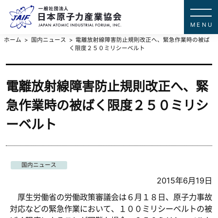
一般社団法
JAPAN ATOMIC IN
ホーム
国内ニュース
電離放射線障害防止規則改正へ、緊急作業時の被ば
く限度２５０ミリシーベルト
電離放射線障害防止規則改正へ、緊
急作業時の被ばく限度２５０ミリシ
ーベルト
国内ニュース
2015年6月19日
厚生労働省の労働政策審議会は６月１８日、原子力事故
対応などの緊急作業において、１００ミリシーベルトの被