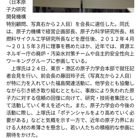
（日本原
子力研究
開発機構
特別顧問、写真右から２人目）を会長に選任した。同氏
は、原子力機構で経営企画部長、原子力科学研究所長、核
燃料サイクル工学研究所長などを歴任後、２０１２年４月
～２０１５年３月に理事を務めたほか、近年では、資源エ
ネルギー庁の廃炉・汚染水対策チームや自主的安全性向上
ワーキンググループに参画している。
上塚氏は２４日、東京・港区の原子力学会本部で就任記
者会見を行い、前会長の藤田玲子氏（写真左から２人目）
が特に力を入れていた福島関連活動に、他学会とも協働し
ながら引き続き取り組むとともに、事故により失われた原
子力に対する信頼の回復に向けて、研究・技術者集団とし
て活動していく考えを述べた。また、原子力学会の今後の
活動に際し、上塚氏は「ポテンシャルをより高めていく必
要がある」などと気概を示す一方で、近年の原子力界にお
ける人材の希薄さを懸念し、若い人たちの積極的な参画に
期待をかけた。