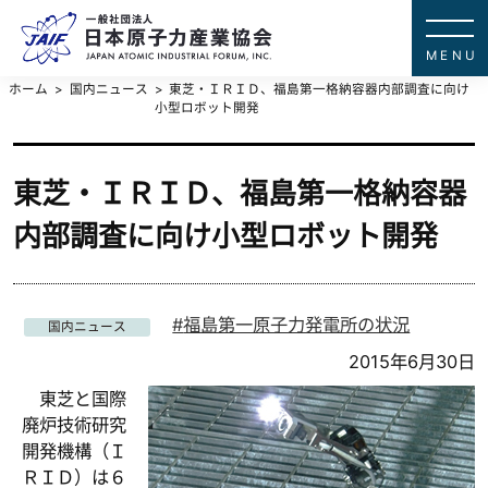
一般社団法
JAPAN ATOMIC IN
ホーム
国内ニュース
東芝・ＩＲＩＤ、福島第一格納容器内部調査に向け
小型ロボット開発
東芝・ＩＲＩＤ、福島第一格納容器
内部調査に向け小型ロボット開発
福島第一原子力発電所の状況
国内ニュース
2015年6月30日
東芝と国際
廃炉技術研究
開発機構（Ｉ
ＲＩＤ）は６