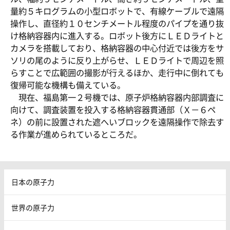
量約５キログラムの小型ロボットで、有線ケーブルで遠隔
操作し、直径約１０センチメートル程度のパイプを通り抜
け格納容器内に進入する。ロボット後方にＬＥＤライトと
カメラを搭載しており、格納容器の中心付近では後方をサ
ソリの尾のように反り上がらせ、ＬＥＤライトで周辺を照
らすことで広範囲の撮影が行えるほか、走行中に倒れても
復帰可能な機構も備えている。
現在、福島第一２号機では、原子炉格納容器内部調査に
向けて、調査装置を投入する格納容器貫通部（Ｘ－６ペ
ネ）の前に設置された遮へいブロックを遠隔操作で除去す
る作業が進められているところだ。
日本の原子力
世界の原子力