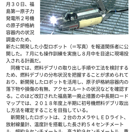
月３０日、福
島第一原子力
発電所２号機
の原子炉格納
容器内の状況
調査のため、
新たに開発した小型ロボット（＝写真）を報道関係者に公
開した。７月にも操作訓練を実施し８月中を目途に現場投
入される計画だ。
同機では、燃料デブリの取り出し手順や工法を検討する
ため、燃料デブリの分布状況を把握することが求められて
おり、新開発したロボットを活用し、原子炉格納容器内の
落下物や損傷の有無、アクセスルートの状況などを確認す
る。このほど改訂された福島第一廃止措置の中長期ロード
マップでは、２０１８年度上半期に初号機燃料デブリ取出
し方法を確定することを目指している。
新開発したロボットは、２台のカメラやＬＥＤライト、
放射線量計、温度計を搭載した長さ約５４センチメート
ル、幅約９センチメートル、高さ約９センチメートル、重