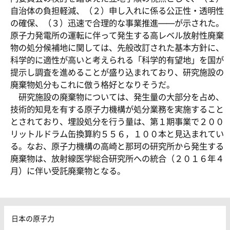
自治体の負担軽減、（２）申し入れに係る公正性・透明性
の確保、（３）迅速で合理的な事業推進――が示された。
原子力発電所の運転に伴って発生する高レベル放射性廃棄
物の処分候補地に関しては、先般改訂された基本方針に、
科学的に適性が高いと考えられる「科学的有望地」を国が
提示し調査を進めることが盛り込まれており、研究施設の
廃棄物処分もこれに倣う格好となりそうだ。
研究施設の廃棄物については、発生量の大部分を占め、
技術的知見を有する原子力機構が処分業務を実施すること
とされており、埋設処分を行う量は、第１期事業で２００
リットルドラム缶換算約５５６，１００本と見込まれてい
る。なお、原子力機構の高崎と那珂の研究所から発生する
廃棄物は、放射線医学総合研究所への統合（２０１６年４
月）に伴い受託廃棄物となる。
日本の原子力