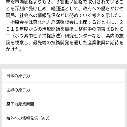
未だ市場価格よりも２、３割低い価格で取引されているこ
とを深刻に受け止め、経団連として、政府への働きかけや
国民、社会への情報発信などに努めていく考えを示した。
榊原会長は東北地方経済懇談会に出席するとともに、２
０１８年度からの治療開始を目指し整備中の南東北ＢＮＣ
Ｔ（ホウ素中性子捕捉療法）研究センターなど、県内の施
設を視察し、最先端の技術開発を通じた産業復興に期待を
かけた。
日本の原子力
世界の原子力
原子力産業新聞
海外への情報発信（AIJ）