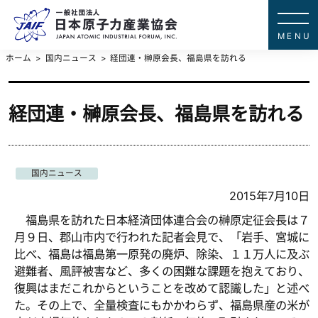
一般社団法
JAPAN ATOMIC IN
ホーム
国内ニュース
経団連・榊原会長、福島県を訪れる
経団連・榊原会長、福島県を訪れる
国内ニュース
2015年7月10日
福島県を訪れた日本経済団体連合会の榊原定征会長は７
月９日、郡山市内で行われた記者会見で、「岩手、宮城に
比べ、福島は福島第一原発の廃炉、除染、１１万人に及ぶ
避難者、風評被害など、多くの困難な課題を抱えており、
復興はまだこれからということを改めて認識した」と述べ
た。その上で、全量検査にもかかわらず、福島県産の米が