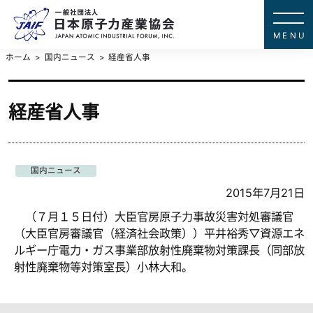
一般社団法
JAPAN ATOMIC IN
ホーム
国内ニュース
経産省人事
経産省人事
国内ニュース
2015年7月21日
（７月１５日付）大臣官房原子力事故災害対処審議官
（大臣官房審議官（経済社会政策））平井裕秀▽資源エネ
ルギー庁電力・ガス事業部放射性廃棄物対策課長（同部放
射性廃棄物等対策室長）小林大和。