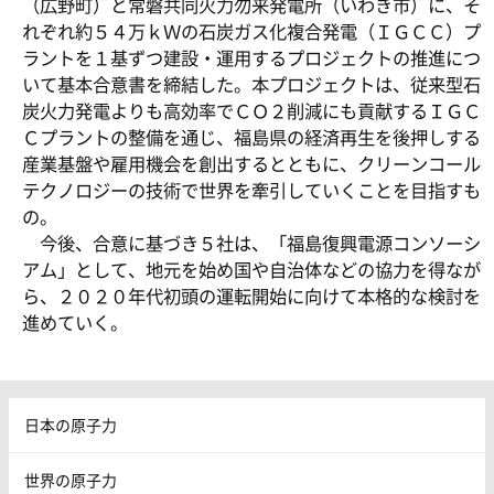
（広野町）と常磐共同火力勿来発電所（いわき市）に、そ
れぞれ約５４万ｋＷの石炭ガス化複合発電（ＩＧＣＣ）プ
ラントを１基ずつ建設・運用するプロジェクトの推進につ
いて基本合意書を締結した。本プロジェクトは、従来型石
炭火力発電よりも高効率でＣＯ２削減にも貢献するＩＧＣ
Ｃプラントの整備を通じ、福島県の経済再生を後押しする
産業基盤や雇用機会を創出するとともに、クリーンコール
テクノロジーの技術で世界を牽引していくことを目指すも
の。
今後、合意に基づき５社は、「福島復興電源コンソーシ
アム」として、地元を始め国や自治体などの協力を得なが
ら、２０２０年代初頭の運転開始に向けて本格的な検討を
進めていく。
日本の原子力
世界の原子力