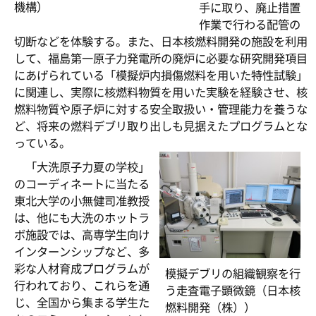
機構）
手に取り、廃止措置
作業で行わる配管の
切断などを体験する。また、日本核燃料開発の施設を利用
して、福島第一原子力発電所の廃炉に必要な研究開発項目
にあげられている「模擬炉内損傷燃料を用いた特性試験」
に関連し、実際に核燃料物質を用いた実験を経験させ、核
燃料物質や原子炉に対する安全取扱い・管理能力を養うな
ど、将来の燃料デブリ取り出しも見据えたプログラムとな
っている。
「大洗原子力夏の学校」
のコーディネートに当たる
東北大学の小無健司准教授
は、他にも大洗のホットラ
ボ施設では、高専学生向け
インターンシップなど、多
彩な人材育成プログラムが
模擬デブリの組織観察を行
行われており、これらを通
う走査電子顕微鏡（日本核
じ、全国から集まる学生た
燃料開発（株））