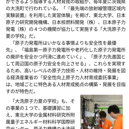
ができるよう指導する人材育成の取組が、毎年夏に茨城県
の大洗町で行われている。「『最先端の放射線管理区域内
実験装置』を利用した実習体験」を掲げ、東北大学、日本
原子力研究開発機構、日本核燃料開発（株）、日本原子力
発電（株）の４つの機関が協力して実施する「大洗原子力
夏の学校」だ。
「原子力発電所はいかなる事情よりも安全性を最優
先」、「福島第一原子力発電所や老朽化した原子力発電所
の廃炉を安全かつ円滑に進めていく」、「原子力先進国と
して周辺国の原子力安全を向上させる」、これらを実現す
るため、高いレベルの原子力技術・人材の維持・発展を図
る経済産業省の「安全性向上原子力人材育成委託事業」
は、地域ごとに特色ある人材育成拠点の構築・発展を目指
すのが特色だ。
「大洗原子力夏の学校」も、そ
の事業の１つで、基礎講習に加
え、東北大学の金属材料研究所附
属量子エネルギー材料科学国際研
究センター、原子力機構の大洗研