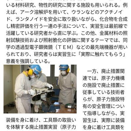
いる材料研究、物性的研究に関する施設も用いられる。例
えば、アーク溶解炉を用いて、ウランなどのアクチノイ
ド、ランタノイドを安全に取り扱いながら、化合物を合成
し精密評価を行う一連の手法について、実習生は最前線で
活躍している研究者から直に学ぶ。この他、金属材料の照
射試験技術および照射脆化の評価に関するテーマでは、同
学の透過型電子顕微鏡（ＴＥＭ）などの最先端機器が用い
られており、研究者らは実習生に「実際に触れてもらう」
意義を強調している。
一方、廃止措置関
連では、原子力機構
の施設で廃止措置に
従事している技術者
らが、原子力施設特
有の安全管理につい
て指導しながら、実
装備を身に着け、工具類の取扱い
習生は、実際に装備
を体験する廃止措置実習（原子力
を身に着け工具類を