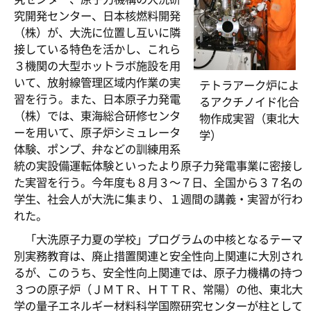
究開発センター、日本核燃料開発
（株）が、大洗に位置し互いに隣
接している特色を活かし、これら
３機関の大型ホットラボ施設を用
いて、放射線管理区域内作業の実
テトラアーク炉によ
習を行う。また、日本原子力発電
るアクチノイド化合
（株）では、東海総合研修センタ
物作成実習（東北大
ーを用いて、原子炉シミュレータ
学）
体験、ポンプ、弁などの訓練用系
統の実設備運転体験といったより原子力発電事業に密接し
た実習を行う。今年度も８月３～７日、全国から３７名の
学生、社会人が大洗に集まり、１週間の講義・実習が行わ
れた。
「大洗原子力夏の学校」プログラムの中核となるテーマ
別実務教育は、廃止措置関連と安全性向上関連に大別され
るが、このうち、安全性向上関連では、原子力機構の持つ
３つの原子炉（ＪＭＴＲ、ＨＴＴＲ、常陽）の他、東北大
学の量子エネルギー材料科学国際研究センターが柱として