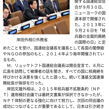
関する国連総会会
合が９月３０日、
ニューヨークの国
連本部で開催され
た。２０１３年に
９月２６日を「核
兵器の全面的廃絶
岸田外相ⓒ外務省
の国際の日」と定
めたことを受け、国連総会議長を議長として各国の閣僚級
やＮＧＯの参加のもと、２０１４年より毎年開催されてい
るもの。
Ｍ．リュッケトフト国連総会議長は開会宣言で、８月に
広島を訪問して被爆者の話を聞き、すべての国に核廃絶を
呼びかける決意を強くしたと語った。続いて潘基文国連事
務総長が挨拶を行った。
岸田文雄外相は、２０１５年核兵器不拡散条約（ＮＰ
Ｔ）運用検討会議では最終文書案が採択できなかったが、
ＮＰＴ体制の更なる強化に向けて努力し、次回の同会議の
成功につなげることが重要であるとして、日本は引き続き