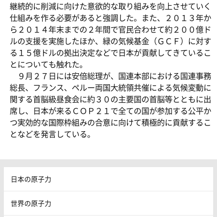
継続的に削減に向けた意欲的な取り組みを向上させていく
仕組みを作る必要があると強調した。また、２０１３年か
ら２０１４年末までの２年間で官民合わせて約２００億ド
ルの支援を実施したほか、緑の気候基金（ＧＣＦ）に対す
る１５億ドルの拠出決定などで日本が貢献してきているこ
とについても触れた。
９月２７日には安倍総理が、国連本部における国連事務
総長、フランス、ペルー両国大統領共催による気候変動に
関する首脳級昼食会に約３０の主要国の首脳等とともに出
席し、日本が来るＣＯＰ２１で全ての国が参加する公平か
つ実効的な国際枠組みの合意に向けて積極的に貢献するこ
となどを発言している。
日本の原子力
世界の原子力