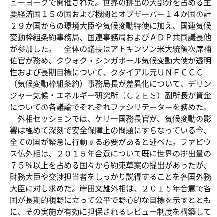
ューヨークで開催された。世界の排出の大部分を占める主
要経済国１５の国および機関とオブザーバー１４か国の計
２９か国からの環境大臣や気候変動特使に加え、国連気候
変動枠組条約事務局、国連事務局およびＡＤＰ共同議長他
が参加した。 全体の議長はアトキンソン米大統領次席補
佐官が務め、クウォク・シンガポール気候変動大使が透明
性および長期目標について、クタイアル元ＵＮＦＣＣＣ
（気候変動枠組条約）事務局長が差異化について、デリン
ジャー気候・エネルギー研究所（Ｃ２ＥＳ）副所長が資金
についての各議論でそれぞれファシリテーターを務めた。
外相セッションでは、ケリー国務長官が、気候変動の影
響は極めて深刻で安全保障上の問題にすらなっている今、
全ての国が緊急に行動する必要があると述べた。ファビウ
ス仏外相は、２０１５年合意について既に世界の排出量の
７５％以上を占める国々から約束草案の提出があったが、
財務大臣や交渉担当者をしっかり説得することを各国外務
大臣に対し求めた。岸田文雄外相は、２０１５年合意で各
国が長期的視野に立って公平で野心的な目標を示すととも
に、その実施が有効に担保されるレビュー制度を構築して